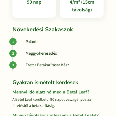
90 nap
4/m² (15cm
távolság)
Növekedési Szakaszok
Palánta
Meggyökeresedés
Érett / Betákarításra Kész
Gyakran ismételt kérdések
Mennyi idő alatt nő meg a Betel Leaf?
A Betel Leaf körülbelül 90 napot vesz igénybe az
ültetéstől a betakarításig.
Milyen távolságra ültessem a Betel Leaf-t?