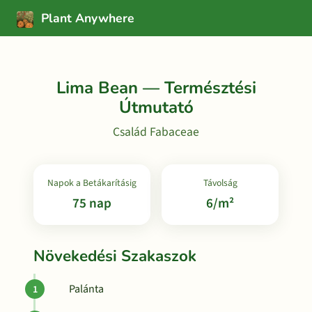
Plant Anywhere
Lima Bean — Természtési
Útmutató
Család Fabaceae
Napok a Betákarításig
Távolság
75 nap
6/m²
Növekedési Szakaszok
Palánta