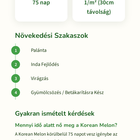
75 nap
1/m² (30cm
távolság)
Növekedési Szakaszok
Palánta
Inda Fejlődés
Virágzás
Gyümölcsözés / Betákarításra Kész
Gyakran ismételt kérdések
Mennyi idő alatt nő meg a Korean Melon?
A Korean Melon körülbelül 75 napot vesz igénybe az