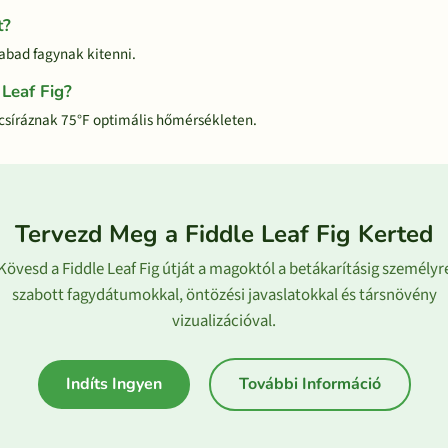
t?
zabad fagynak kitenni.
 Leaf Fig?
 csíráznak 75°F optimális hőmérsékleten.
Tervezd Meg a Fiddle Leaf Fig Kerted
Kövesd a Fiddle Leaf Fig útját a magoktól a betákarításig személyr
szabott fagydátumokkal, öntözési javaslatokkal és társnövény
vizualizációval.
Indíts Ingyen
További Információ