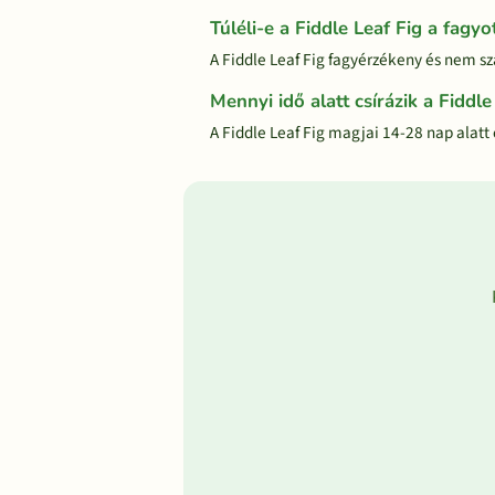
Túléli-e a Fiddle Leaf Fig a fagyo
A Fiddle Leaf Fig fagyérzékeny és nem s
Mennyi idő alatt csírázik a Fiddle
A Fiddle Leaf Fig magjai 14-28 nap alatt