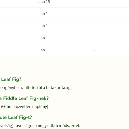
Jan 15
—
Jan 1
—
Jan 1
—
Jan 1
—
Jan 1
—
 Leaf Fig?
sz igénybe az ültetéstől a betakarításig.
 Fiddle Leaf Fig-nek?
pi 6+ óra közvetlen napfény)
dle Leaf Fig-t?
ávolság) távolságra a négyzetláb módszerrel.