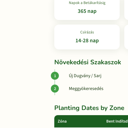
Napok a Betákarításig
365 nap
Csírázás
14-28 nap
Növekedési Szakaszok
Új Dugvány / Sarj
Meggyökeresedés
Planting Dates by Zone
Zóna
Bent Indítsd