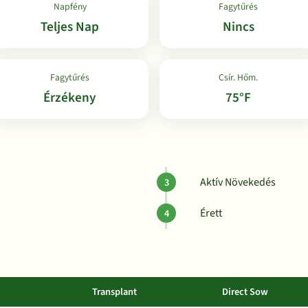
Napfény
Fagytűrés
Teljes Nap
Nincs
Fagytűrés
Csír. Hőm.
Érzékeny
75°F
Aktív Növekedés
Érett
Transplant
Direct Sow