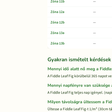
Zóna 11b
—
Zóna 12a
—
Zóna 12b
—
Zóna 13a
—
Zóna 13b
—
Gyakran ismételt kérdések
Mennyi idő alatt nő meg a Fiddle
A Fiddle Leaf Fig körülbelül 365 napot ve
Mennyi napfényre van szüksége a
A Fiddle Leaf Fig teljes nap igényel. (na
Milyen távolságra ültessem a Fid
Ültesse a Fiddle Leaf Fig-t 1/m² (30cm t