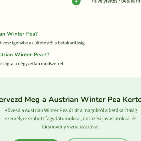
Hüvelyteltés / Betákarí
ian Winter Pea?
 vesz igénybe az ültetéstől a betakarításig.
strian Winter Pea-t?
olságra a négyzetláb módszerrel.
ervezd Meg a Austrian Winter Pea Kert
Kövesd a Austrian Winter Pea útját a magoktól a betákarításig
személyre szabott fagydátumokkal, öntözési javaslatokkal és
társnövény vizualizációval.