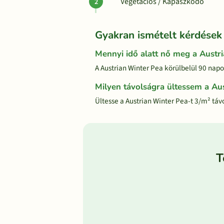
Vegetációs / Kapászkodó
Gyakran ismételt kérdések
Mennyi idő alatt nő meg a Austr
A Austrian Winter Pea körülbelül 90 napot
Milyen távolságra ültessem a Au
Ültesse a Austrian Winter Pea-t 3/m² táv
T