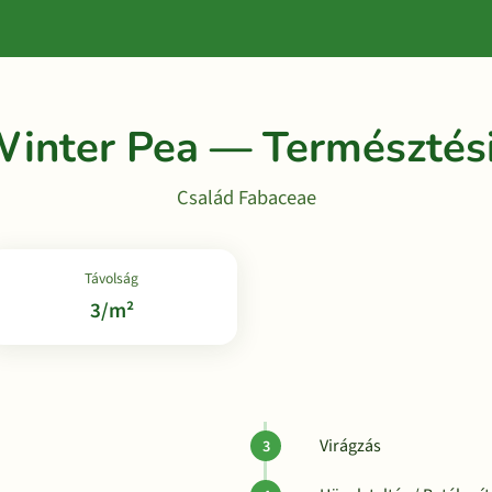
Winter Pea — Természtés
Család Fabaceae
Távolság
3/m²
Virágzás