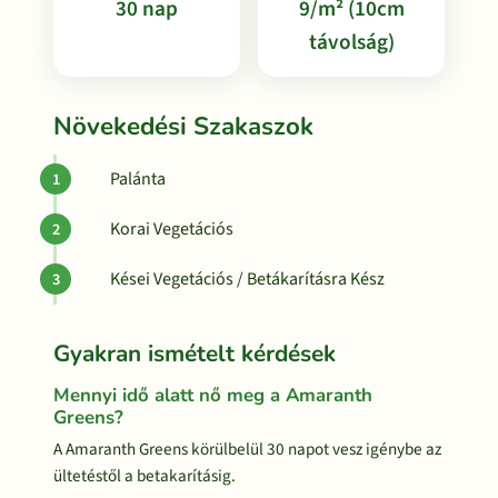
30 nap
9/m² (10cm
távolság)
Növekedési Szakaszok
Palánta
Korai Vegetációs
Kései Vegetációs / Betákarításra Kész
Gyakran ismételt kérdések
Mennyi idő alatt nő meg a Amaranth
Greens?
A Amaranth Greens körülbelül 30 napot vesz igénybe az
ültetéstől a betakarításig.