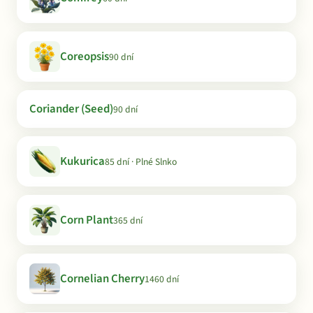
Coreopsis
90 dní
Coriander (Seed)
90 dní
Kukurica
85 dní · Plné Slnko
Corn Plant
365 dní
Cornelian Cherry
1460 dní