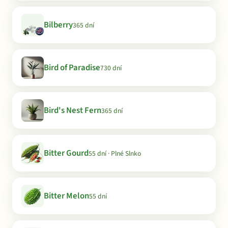
Bilberry
365 dní
Bird of Paradise
730 dní
Bird's Nest Fern
365 dní
Bitter Gourd
55 dní · Plné Slnko
Bitter Melon
55 dní