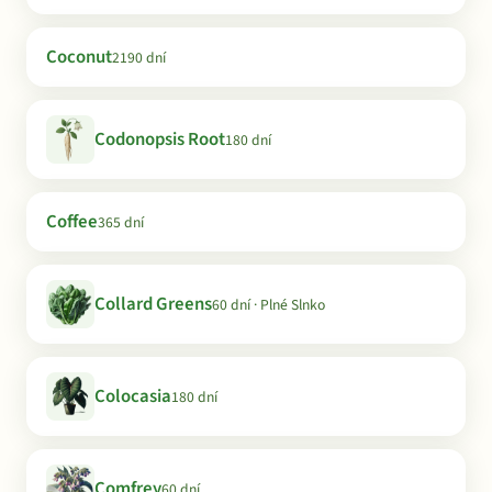
Coconut
2190 dní
Codonopsis Root
180 dní
Coffee
365 dní
Collard Greens
60 dní · Plné Slnko
Colocasia
180 dní
Comfrey
60 dní