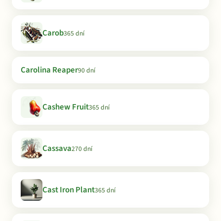
Carob
365 dní
Carolina Reaper
90 dní
Cashew Fruit
365 dní
Cassava
270 dní
Cast Iron Plant
365 dní