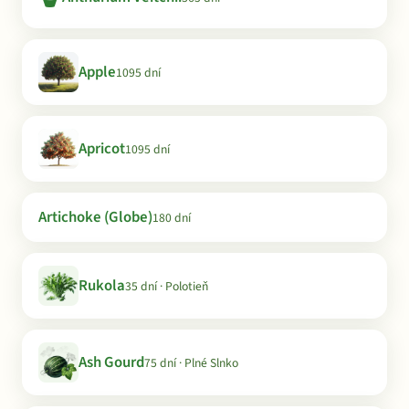
Apple
1095 dní
Apricot
1095 dní
Artichoke (Globe)
180 dní
Rukola
35 dní · Polotieň
Ash Gourd
75 dní · Plné Slnko