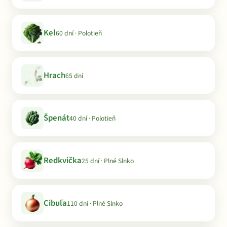
Kel
60 dní · Polotieň
Hrach
65 dní
Špenát
40 dní · Polotieň
Redkvička
25 dní · Plné Slnko
Cibuľa
110 dní · Plné Slnko