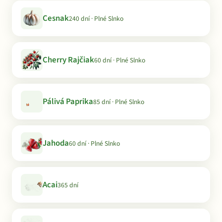
Cesnak
240 dní · Plné Slnko
Cherry Rajčiak
60 dní · Plné Slnko
Pálivá Paprika
85 dní · Plné Slnko
Jahoda
60 dní · Plné Slnko
Acai
365 dní