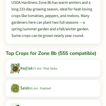
USDA Hardiness Zone 8b has warm winters and a
long 233-day growing season, ideal for heat-loving
crops like tomatoes, peppers, and melons. Many
gardeners here can plant two full seasons — a
spring/summer garden and a fall/winter garden.
Some crops can be grown nearly year-round.
Top Crops for Zone 8b (555 compatible)
Rajčiak
75 dní · Plné Slnko
Šalát
45 dní · Polotieň