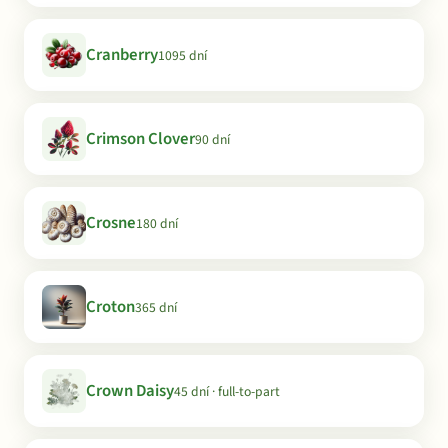
Cranberry
1095 dní
Crimson Clover
90 dní
Crosne
180 dní
Croton
365 dní
Crown Daisy
45 dní · full-to-part