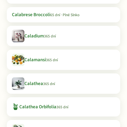
Calabrese Broccoli
65 dní · Plné Slnko
Caladium
365 dní
Calamansi
365 dní
Calathea
365 dní
🪴
Calathea Orbifolia
365 dní