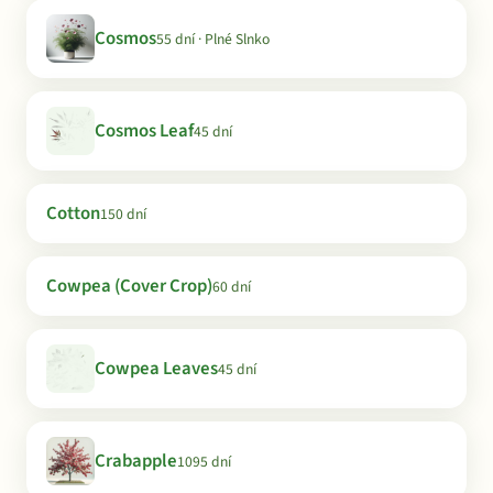
Cosmos
55 dní · Plné Slnko
Cosmos Leaf
45 dní
Cotton
150 dní
Cowpea (Cover Crop)
60 dní
Cowpea Leaves
45 dní
Crabapple
1095 dní