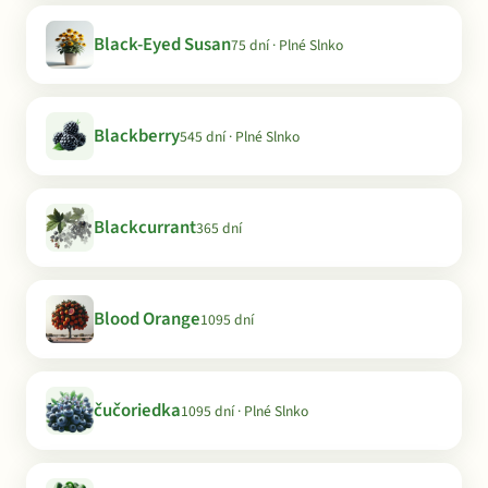
Black-Eyed Susan
75 dní · Plné Slnko
Blackberry
545 dní · Plné Slnko
Blackcurrant
365 dní
Blood Orange
1095 dní
čučoriedka
1095 dní · Plné Slnko