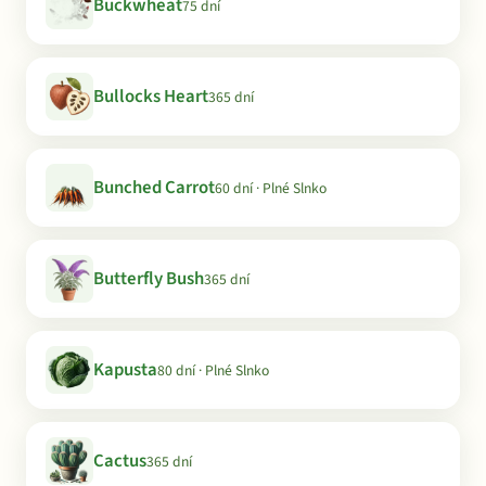
Buckwheat
75 dní
Bullocks Heart
365 dní
Bunched Carrot
60 dní · Plné Slnko
Butterfly Bush
365 dní
Kapusta
80 dní · Plné Slnko
Cactus
365 dní