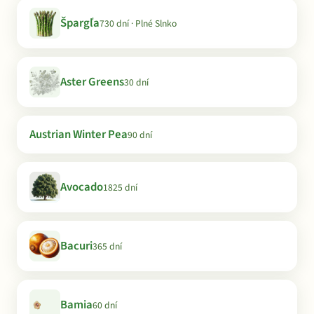
Špargľa
730 dní · Plné Slnko
Aster Greens
30 dní
Austrian Winter Pea
90 dní
Avocado
1825 dní
Bacuri
365 dní
Bamia
60 dní