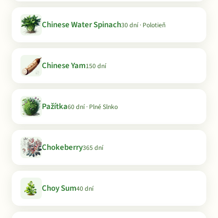
Chinese Water Spinach
30 dní · Polotieň
Chinese Yam
150 dní
Pažítka
60 dní · Plné Slnko
Chokeberry
365 dní
Choy Sum
40 dní