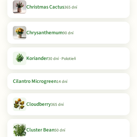
Christmas Cactus
365 dní
Chrysanthemum
90 dní
Koriander
30 dní · Polotieň
Cilantro Microgreen
14 dní
Cloudberry
365 dní
Cluster Bean
50 dní