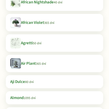
African Nightshade
40 dní
African Violet
365 dní
Agretti
50 dní
Air Plant
365 dní
Aji Dulce
80 dní
Almond
1095 dní