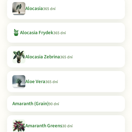
Alocasia
365 dní
🪴
Alocasia Frydek
365 dní
Alocasia Zebrina
365 dní
Aloe Vera
365 dní
Amaranth (Grain)
90 dní
Amaranth Greens
30 dní