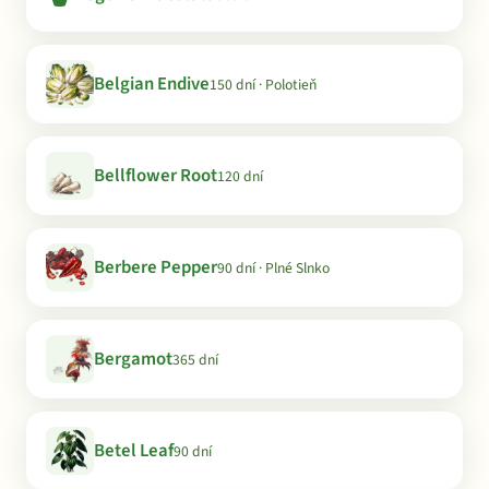
Belgian Endive
150 dní · Polotieň
Bellflower Root
120 dní
Berbere Pepper
90 dní · Plné Slnko
Bergamot
365 dní
Betel Leaf
90 dní