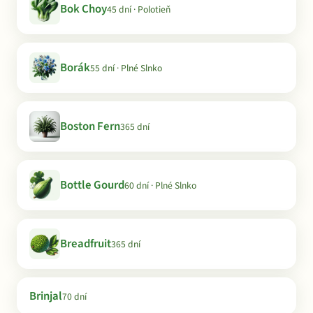
Bok Choy
45 dní · Polotieň
Borák
55 dní · Plné Slnko
Boston Fern
365 dní
Bottle Gourd
60 dní · Plné Slnko
Breadfruit
365 dní
Brinjal
70 dní