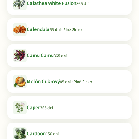
Calathea White Fusion
365 dní
Calendula
55 dní · Plné Slnko
Camu Camu
365 dní
Melón Cukrový
85 dní · Plné Slnko
Caper
365 dní
Cardoon
150 dní