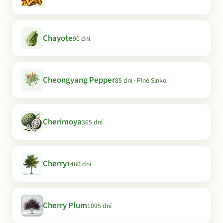
Chayote
90 dní
Cheongyang Pepper
85 dní · Plné Slnko
Cherimoya
365 dní
Cherry
1460 dní
Cherry Plum
1095 dní