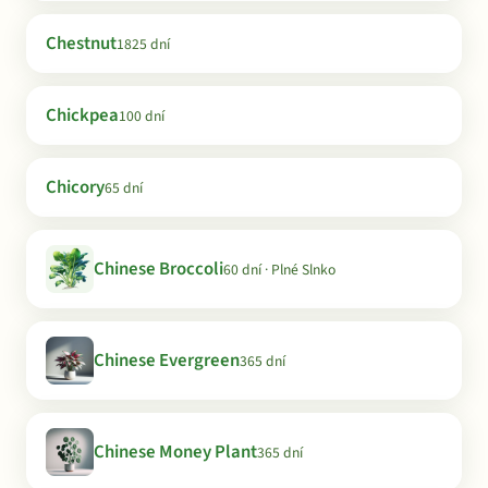
Chestnut
1825 dní
Chickpea
100 dní
Chicory
65 dní
Chinese Broccoli
60 dní · Plné Slnko
Chinese Evergreen
365 dní
Chinese Money Plant
365 dní