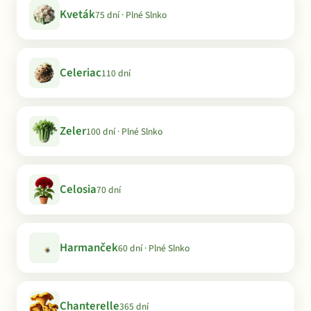
Kveták
75 dní · Plné Slnko
Celeriac
110 dní
Zeler
100 dní · Plné Slnko
Celosia
70 dní
Harmanček
60 dní · Plné Slnko
Chanterelle
365 dní