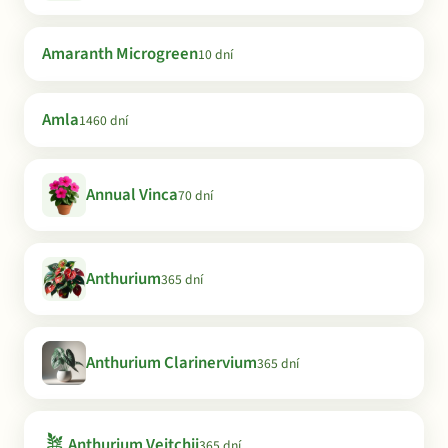
Amaranth Microgreen
10 dní
Amla
1460 dní
Annual Vinca
70 dní
Anthurium
365 dní
Anthurium Clarinervium
365 dní
🪴
Anthurium Veitchii
365 dní