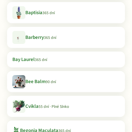
Baptisia
365 dní
Barberry
365 dní
Bay Laurel
365 dní
Bee Balm
90 dní
Cvikla
55 dní · Plné Slnko
🪴
Begonia Maculata
365 dní