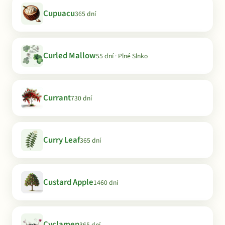
Cupuacu
365 dní
Curled Mallow
55 dní · Plné Slnko
Currant
730 dní
Curry Leaf
365 dní
Custard Apple
1460 dní
Cyclamen
365 dní