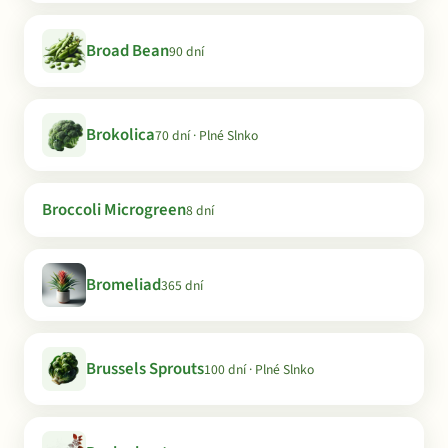
Broad Bean
90 dní
Brokolica
70 dní · Plné Slnko
Broccoli Microgreen
8 dní
Bromeliad
365 dní
Brussels Sprouts
100 dní · Plné Slnko