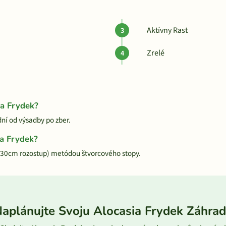
Aktívny Rast
Zrelé
ia Frydek?
dní od výsadby po zber.
ia Frydek?
 (30cm rozostup) metódou štvorcového stopy.
aplánujte Svoju Alocasia Frydek Záhra