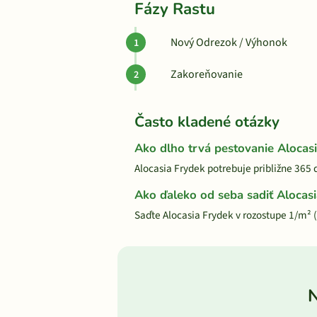
Fázy Rastu
Nový Odrezok / Výhonok
Zakoreňovanie
Často kladené otázky
Ako dlho trvá pestovanie Alocas
Alocasia Frydek potrebuje približne 365 
Ako ďaleko od seba sadiť Alocas
Saďte Alocasia Frydek v rozostupe 1/m²
N