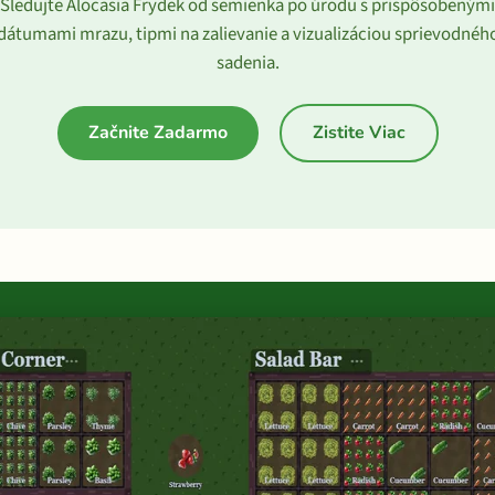
Sledujte Alocasia Frydek od semienka po úrodu s prispôsobenými
dátumami mrazu, tipmi na zalievanie a vizualizáciou sprievodnéh
sadenia.
Začnite Zadarmo
Zistite Viac