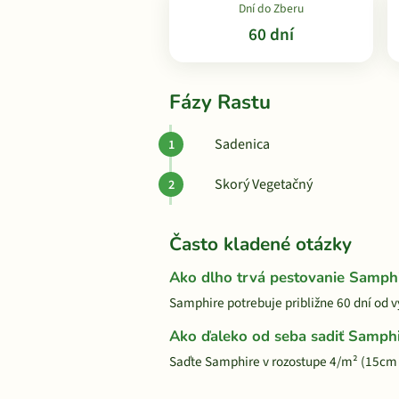
Dní do Zberu
60 dní
Fázy Rastu
Sadenica
Skorý Vegetačný
Často kladené otázky
Ako dlho trvá pestovanie Samph
Samphire potrebuje približne 60 dní od v
Ako ďaleko od seba sadiť Samph
Saďte Samphire v rozostupe 4/m² (15cm 