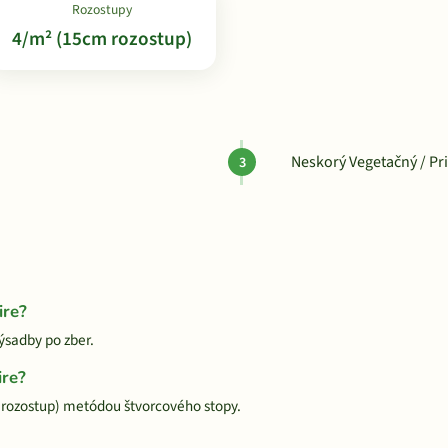
Rozostupy
4/m² (15cm rozostup)
Neskorý Vegetačný / Pr
ire?
ýsadby po zber.
ire?
rozostup) metódou štvorcového stopy.