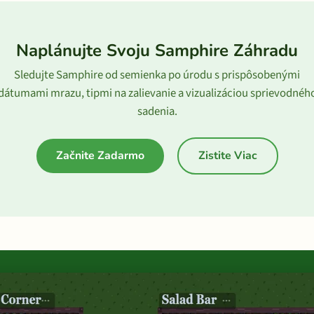
Naplánujte Svoju Samphire Záhradu
Sledujte Samphire od semienka po úrodu s prispôsobenými
dátumami mrazu, tipmi na zalievanie a vizualizáciou sprievodnéh
sadenia.
Začnite Zadarmo
Zistite Viac