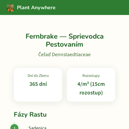
Plant Anywhere
Fernbrake — Sprievodca
Pestovaním
Čeľaď Dennstaedtiaceae
Dní do Zberu
Rozostupy
365 dní
4/m² (15cm
rozostup)
Fázy Rastu
Sadenica