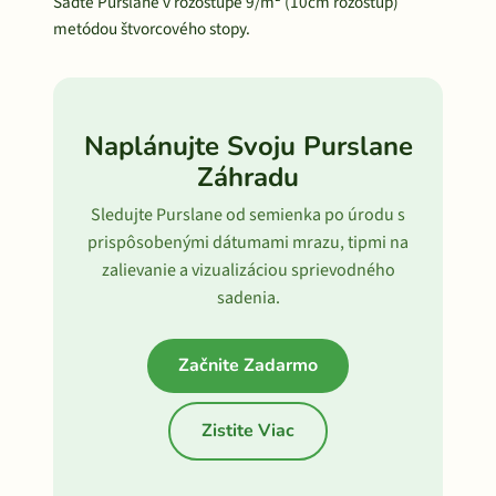
Saďte Purslane v rozostupe 9/m² (10cm rozostup)
metódou štvorcového stopy.
Naplánujte Svoju Purslane
Záhradu
Sledujte Purslane od semienka po úrodu s
prispôsobenými dátumami mrazu, tipmi na
zalievanie a vizualizáciou sprievodného
sadenia.
Začnite Zadarmo
Zistite Viac