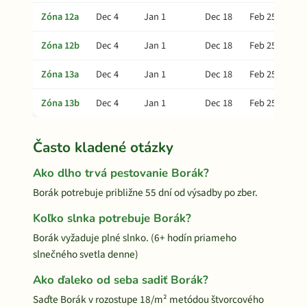
Zóna 12a
Dec 4
Jan 1
Dec 18
Feb 25
Zóna 12b
Dec 4
Jan 1
Dec 18
Feb 25
Zóna 13a
Dec 4
Jan 1
Dec 18
Feb 25
Zóna 13b
Dec 4
Jan 1
Dec 18
Feb 25
Často kladené otázky
Ako dlho trvá pestovanie Borák?
Borák potrebuje približne 55 dní od výsadby po zber.
Koľko slnka potrebuje Borák?
Borák vyžaduje plné slnko. (6+ hodín priameho
slnečného svetla denne)
Ako ďaleko od seba sadiť Borák?
Saďte Borák v rozostupe 18/m² metódou štvorcového