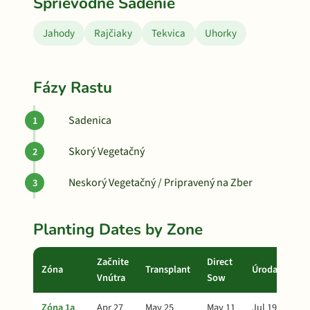
Sprievodné Sadenie
Jahody
Rajčiaky
Tekvica
Uhorky
Fázy Rastu
Sadenica
Skorý Vegetačný
Neskorý Vegetačný / Pripravený na Zber
Planting Dates by Zone
Začnite
Direct
Zóna
Transplant
Úroda
Vnútra
Sow
Zóna 1a
Apr 27
May 25
May 11
Jul 19