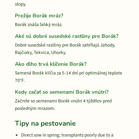
stopy.
Prežije Borák mráz?
Borák znáša ľahký mráz.
Aké sú dobré susedské rastliny pre Borák?
Dobré susedské rastliny pre Borák zahŕňajú Jahody,
Rajčiaky, Tekvica, Uhorky.
Ako dlho trvá klíčenie Borák?
Semená Borák klíčia za 5-14 dní pri optimálnej teplote
70°F.
Kedy začať so semenami Borák vnútri?
Začnite so semenami Borák vnútri 4 týždňov pred
posledným mrazom.
Tipy na pestovanie
Direct sow in spring; transplants poorly due to a