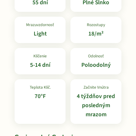
55 dní
Plné Slnko
Mrazuvzdornosť
Rozostupy
Light
18/m²
Klíčenie
Odolnosť
5-14 dní
Poloodolný
Teplota Klíč.
Začnite Vnútra
70°F
4 týždňov pred
posledným
mrazom