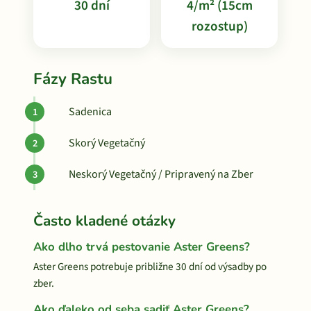
30 dní
4/m² (15cm
rozostup)
Fázy Rastu
Sadenica
Skorý Vegetačný
Neskorý Vegetačný / Pripravený na Zber
Často kladené otázky
Ako dlho trvá pestovanie Aster Greens?
Aster Greens potrebuje približne 30 dní od výsadby po
zber.
Ako ďaleko od seba sadiť Aster Greens?