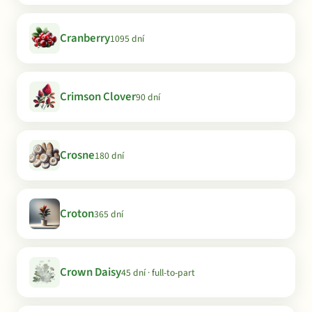
Cranberry
1095 dní
Crimson Clover
90 dní
Crosne
180 dní
Croton
365 dní
Crown Daisy
45 dní · full-to-part