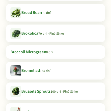
Broad Bean
90 dní
Brokolica
70 dní · Plné Slnko
Broccoli Microgreen
8 dní
Bromeliad
365 dní
Brussels Sprouts
100 dní · Plné Slnko