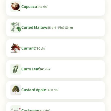
Cupuacu
365 dní
Curled Mallow
55 dní · Plné Slnko
Currant
730 dní
Curry Leaf
365 dní
Custard Apple
1460 dní
Cyclamen
365 dní