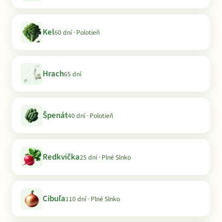
Kel
60 dní · Polotieň
Hrach
65 dní
Špenát
40 dní · Polotieň
Redkvička
25 dní · Plné Slnko
Cibuľa
110 dní · Plné Slnko