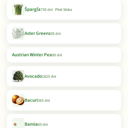
Špargľa
730 dní · Plné Slnko
Aster Greens
30 dní
Austrian Winter Pea
90 dní
Avocado
1825 dní
Bacuri
365 dní
Bamia
60 dní