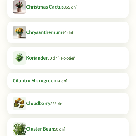
Christmas Cactus
365 dní
Chrysanthemum
90 dní
Koriander
30 dní · Polotieň
Cilantro Microgreen
14 dní
Cloudberry
365 dní
Cluster Bean
50 dní