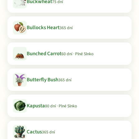
Buckwheat
75 dní
Bullocks Heart
365 dní
Bunched Carrot
60 dní · Plné Slnko
Butterfly Bush
365 dní
Kapusta
80 dní · Plné Slnko
Cactus
365 dní