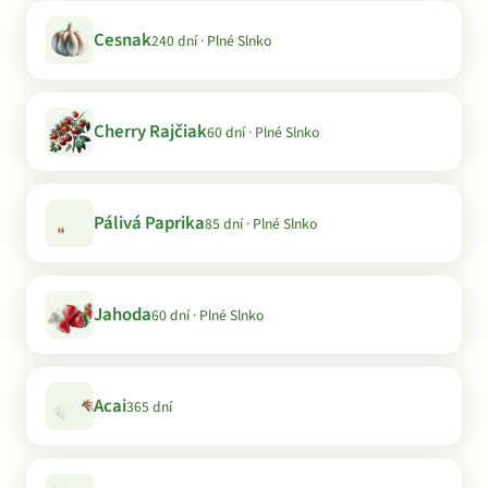
Cesnak
240 dní · Plné Slnko
Cherry Rajčiak
60 dní · Plné Slnko
Pálivá Paprika
85 dní · Plné Slnko
Jahoda
60 dní · Plné Slnko
Acai
365 dní