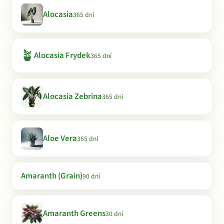
Alocasia
365 dní
🪴
Alocasia Frydek
365 dní
Alocasia Zebrina
365 dní
Aloe Vera
365 dní
Amaranth (Grain)
90 dní
Amaranth Greens
30 dní