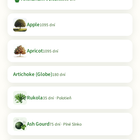
Apple
1095 dní
Apricot
1095 dní
Artichoke (Globe)
180 dní
Rukola
35 dní · Polotieň
Ash Gourd
75 dní · Plné Slnko