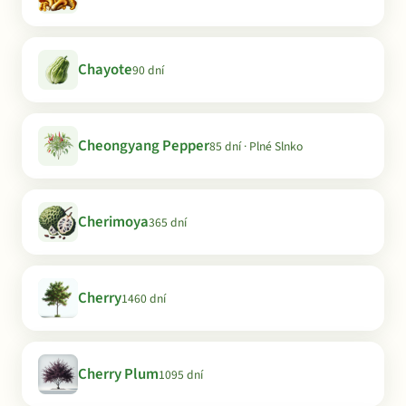
Chayote
90 dní
Cheongyang Pepper
85 dní · Plné Slnko
Cherimoya
365 dní
Cherry
1460 dní
Cherry Plum
1095 dní