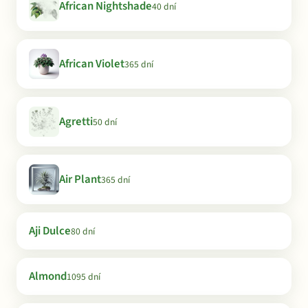
African Nightshade
40 dní
African Violet
365 dní
Agretti
50 dní
Air Plant
365 dní
Aji Dulce
80 dní
Almond
1095 dní