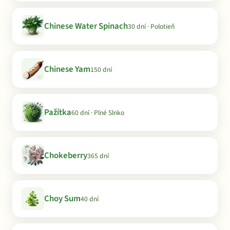
Chinese Water Spinach
30 dní · Polotieň
Chinese Yam
150 dní
Pažítka
60 dní · Plné Slnko
Chokeberry
365 dní
Choy Sum
40 dní