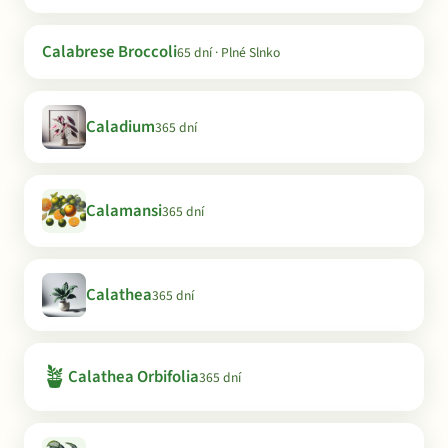
Calabrese Broccoli
65 dní · Plné Slnko
Caladium
365 dní
Calamansi
365 dní
Calathea
365 dní
🪴
Calathea Orbifolia
365 dní