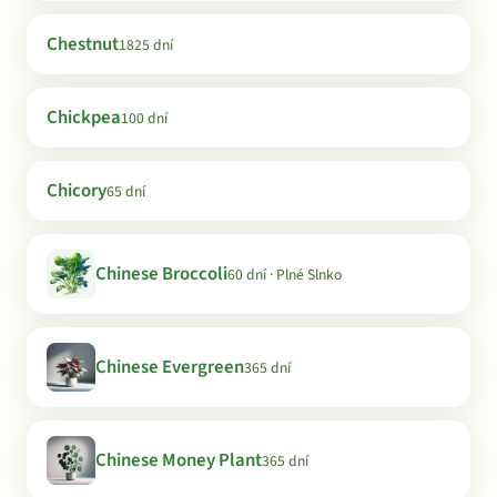
Chestnut
1825 dní
Chickpea
100 dní
Chicory
65 dní
Chinese Broccoli
60 dní · Plné Slnko
Chinese Evergreen
365 dní
Chinese Money Plant
365 dní