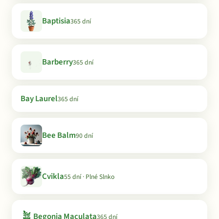
Baptisia
365 dní
Barberry
365 dní
Bay Laurel
365 dní
Bee Balm
90 dní
Cvikla
55 dní · Plné Slnko
🪴
Begonia Maculata
365 dní