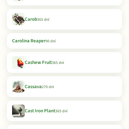
Carob
365 dní
Carolina Reaper
90 dní
Cashew Fruit
365 dní
Cassava
270 dní
Cast Iron Plant
365 dní