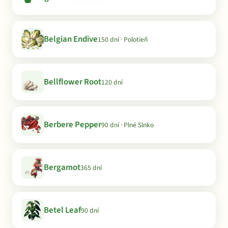
Belgian Endive
150 dní · Polotieň
Bellflower Root
120 dní
Berbere Pepper
90 dní · Plné Slnko
Bergamot
365 dní
Betel Leaf
90 dní