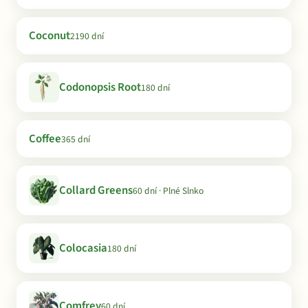
Coconut
2190 dní
Codonopsis Root
180 dní
Coffee
365 dní
Collard Greens
60 dní · Plné Slnko
Colocasia
180 dní
Comfrey
60 dní