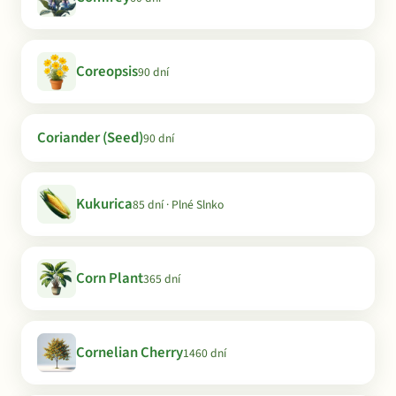
Coreopsis
90 dní
Coriander (Seed)
90 dní
Kukurica
85 dní · Plné Slnko
Corn Plant
365 dní
Cornelian Cherry
1460 dní