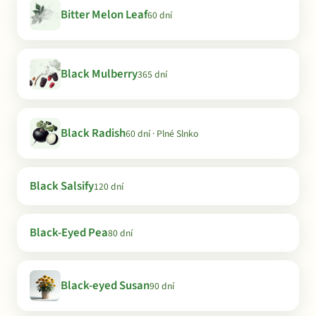
Bitter Melon Leaf
60 dní
Black Mulberry
365 dní
Black Radish
60 dní · Plné Slnko
Black Salsify
120 dní
Black-Eyed Pea
80 dní
Black-eyed Susan
90 dní