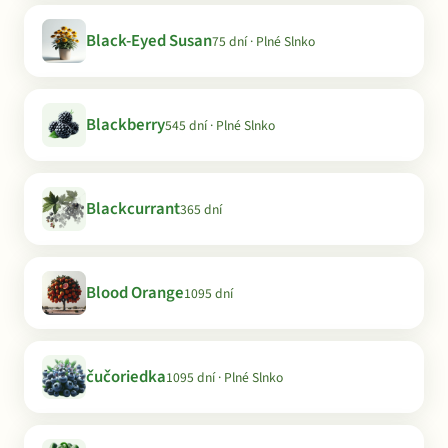
Black-Eyed Susan
75 dní · Plné Slnko
Blackberry
545 dní · Plné Slnko
Blackcurrant
365 dní
Blood Orange
1095 dní
čučoriedka
1095 dní · Plné Slnko