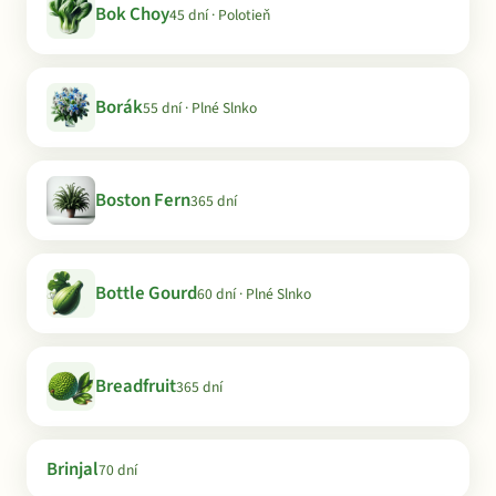
Bok Choy
45 dní · Polotieň
Borák
55 dní · Plné Slnko
Boston Fern
365 dní
Bottle Gourd
60 dní · Plné Slnko
Breadfruit
365 dní
Brinjal
70 dní