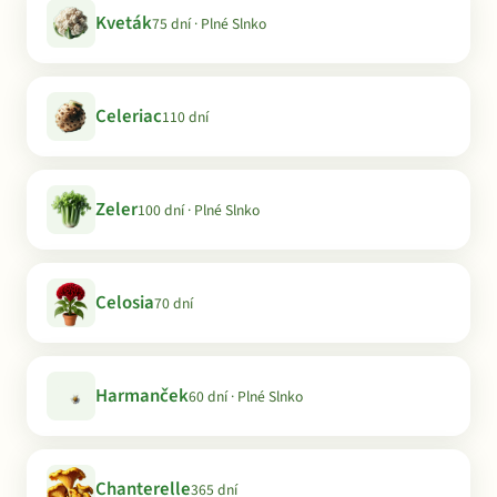
Kveták
75 dní · Plné Slnko
Celeriac
110 dní
Zeler
100 dní · Plné Slnko
Celosia
70 dní
Harmanček
60 dní · Plné Slnko
Chanterelle
365 dní