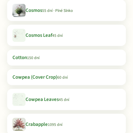
Cosmos
55 dní · Plné Slnko
Cosmos Leaf
45 dní
Cotton
150 dní
Cowpea (Cover Crop)
60 dní
Cowpea Leaves
45 dní
Crabapple
1095 dní