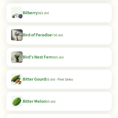
Bilberry
365 dní
Bird of Paradise
730 dní
Bird's Nest Fern
365 dní
Bitter Gourd
55 dní · Plné Slnko
Bitter Melon
55 dní