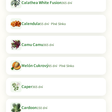
Calathea White Fusion
365 dní
Calendula
55 dní · Plné Slnko
Camu Camu
365 dní
Melón Cukrový
85 dní · Plné Slnko
Caper
365 dní
Cardoon
150 dní