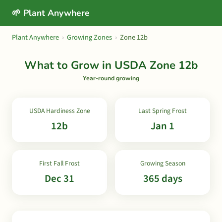
🌱 Plant Anywhere
Plant Anywhere
›
Growing Zones
›
Zone 12b
What to Grow in USDA Zone 12b
Year-round growing
USDA Hardiness Zone
Last Spring Frost
12b
Jan 1
First Fall Frost
Growing Season
Dec 31
365 days