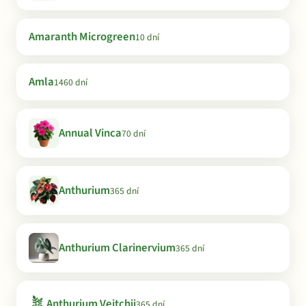
Amaranth Microgreen
10 dní
Amla
1460 dní
Annual Vinca
70 dní
Anthurium
365 dní
Anthurium Clarinervium
365 dní
🪴
Anthurium Veitchii
365 dní