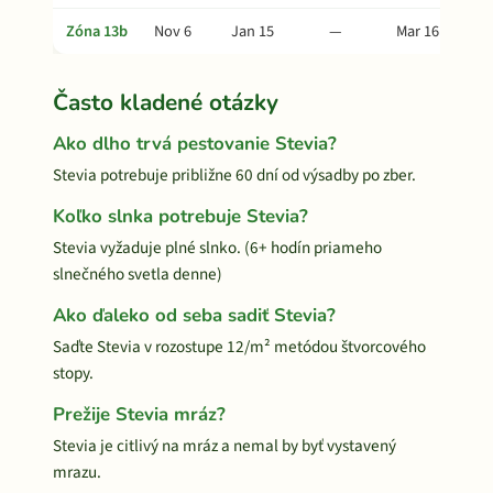
Zóna 13b
Nov 6
Jan 15
—
Mar 16
Často kladené otázky
Ako dlho trvá pestovanie Stevia?
Stevia potrebuje približne 60 dní od výsadby po zber.
Koľko slnka potrebuje Stevia?
Stevia vyžaduje plné slnko. (6+ hodín priameho
slnečného svetla denne)
Ako ďaleko od seba sadiť Stevia?
Saďte Stevia v rozostupe 12/m² metódou štvorcového
stopy.
Prežije Stevia mráz?
Stevia je citlivý na mráz a nemal by byť vystavený
mrazu.