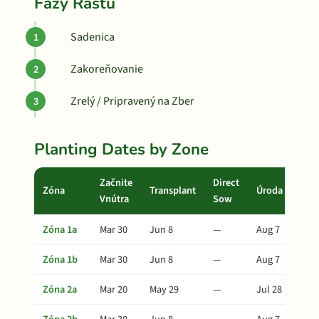
Fázy Rastu
Sadenica
Zakoreňovanie
Zrelý / Pripravený na Zber
Planting Dates by Zone
Začnite
Direct
Zóna
Transplant
Úroda
Vnútra
Sow
Zóna 1a
Mar 30
Jun 8
—
Aug 7
Zóna 1b
Mar 30
Jun 8
—
Aug 7
Zóna 2a
Mar 20
May 29
—
Jul 28