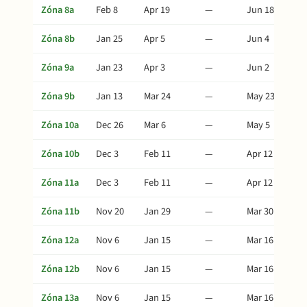
Zóna 8a
Feb 8
Apr 19
—
Jun 18
Zóna 8b
Jan 25
Apr 5
—
Jun 4
Zóna 9a
Jan 23
Apr 3
—
Jun 2
Zóna 9b
Jan 13
Mar 24
—
May 23
Zóna 10a
Dec 26
Mar 6
—
May 5
Zóna 10b
Dec 3
Feb 11
—
Apr 12
Zóna 11a
Dec 3
Feb 11
—
Apr 12
Zóna 11b
Nov 20
Jan 29
—
Mar 30
Zóna 12a
Nov 6
Jan 15
—
Mar 16
Zóna 12b
Nov 6
Jan 15
—
Mar 16
Zóna 13a
Nov 6
Jan 15
—
Mar 16