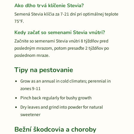
Ako dlho trvá klíčenie Stevia?
Semená Stevia klíčia za 7-21 dní pri optimálnej teplote
75°F.
Kedy začať so semenami Stevia vnútri?
Začnite so semenami Stevia vnútri 8 týždňov pred
posledným mrazom, potom presaďte 2 týždňov po
poslednom mraze.
Tipy na pestovanie
Grow as an annual in cold climates; perennial in
zones 9-11
Pinch back regularly for bushy growth
Dry leaves and grind into powder for natural
sweetener
Bežní škodcovia a choroby