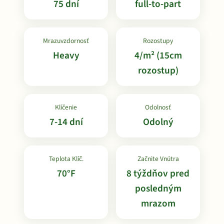
75 dní
full-to-part
Mrazuvzdornosť
Rozostupy
Heavy
4/m² (15cm
rozostup)
Klíčenie
Odolnosť
7-14 dní
Odolný
Teplota Klíč.
Začnite Vnútra
70°F
8 týždňov pred
posledným
mrazom