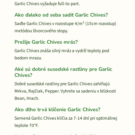
Garlic Chives vyžaduje full-to-part.
Ako ďaleko od seba sadiť Garlic Chives?
Saďte Garlic Chives v rozostupe 4/m² (15cm rozostup)
metódou štvorcového stopy.
Prežije Garlic Chives mráz?
Garlic Chives znáša silný mráz a vydrží teploty pod
bodom mrazu.
Aké sú dobré susedské rastliny pre Garlic
Chives?
Dobré susedské rastliny pre Garlic Chives zahŕňajú
Mrkva, Rajčiak, Pepper. Vyhnite sa sadeniu v blízkosti
Bean, Hrach.
Ako dlho trvá klíčenie Garlic Chives?
Semená Garlic Chives klíčia za 7-14 dní pri optimálnej
teplote 70°F.