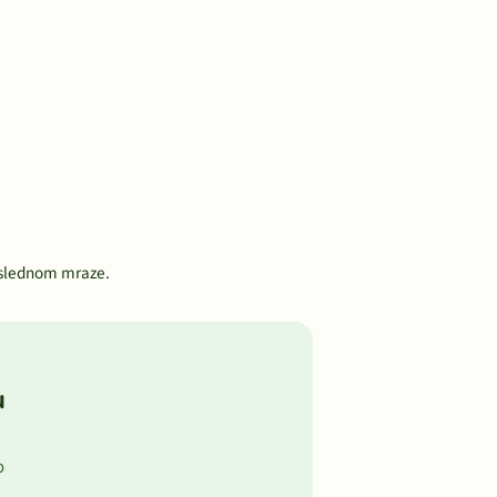
oslednom mraze.
u
o