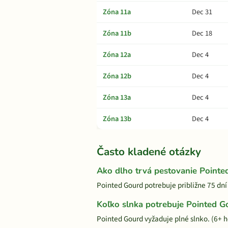
Zóna 11a
Dec 31
Zóna 11b
Dec 18
Zóna 12a
Dec 4
Zóna 12b
Dec 4
Zóna 13a
Dec 4
Zóna 13b
Dec 4
Často kladené otázky
Ako dlho trvá pestovanie Pointe
Pointed Gourd potrebuje približne 75 dní
Koľko slnka potrebuje Pointed G
Pointed Gourd vyžaduje plné slnko. (6+ 