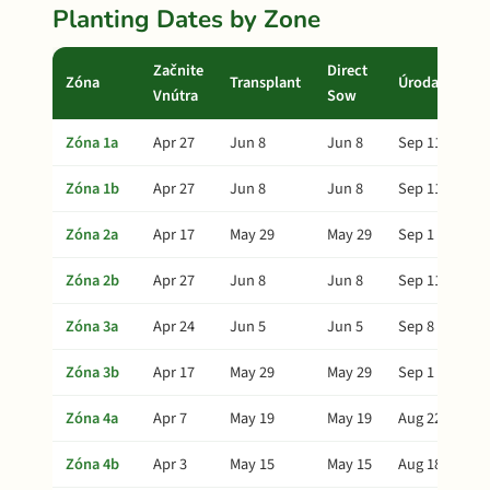
Planting Dates by Zone
Začnite
Direct
Zóna
Transplant
Úroda
Vnútra
Sow
Zóna 1a
Apr 27
Jun 8
Jun 8
Sep 11
Zóna 1b
Apr 27
Jun 8
Jun 8
Sep 11
Zóna 2a
Apr 17
May 29
May 29
Sep 1
Zóna 2b
Apr 27
Jun 8
Jun 8
Sep 11
Zóna 3a
Apr 24
Jun 5
Jun 5
Sep 8
Zóna 3b
Apr 17
May 29
May 29
Sep 1
Zóna 4a
Apr 7
May 19
May 19
Aug 22
Zóna 4b
Apr 3
May 15
May 15
Aug 18