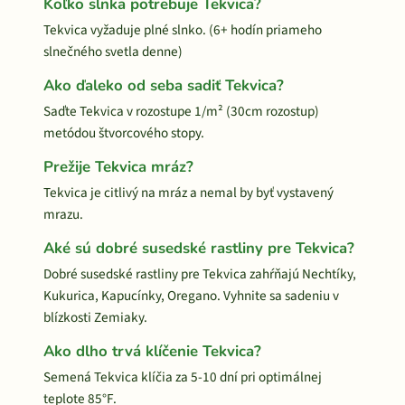
Koľko slnka potrebuje Tekvica?
Tekvica vyžaduje plné slnko. (6+ hodín priameho
slnečného svetla denne)
Ako ďaleko od seba sadiť Tekvica?
Saďte Tekvica v rozostupe 1/m² (30cm rozostup)
metódou štvorcového stopy.
Prežije Tekvica mráz?
Tekvica je citlivý na mráz a nemal by byť vystavený
mrazu.
Aké sú dobré susedské rastliny pre Tekvica?
Dobré susedské rastliny pre Tekvica zahŕňajú Nechtíky,
Kukurica, Kapucínky, Oregano. Vyhnite sa sadeniu v
blízkosti Zemiaky.
Ako dlho trvá klíčenie Tekvica?
Semená Tekvica klíčia za 5-10 dní pri optimálnej
teplote 85°F.