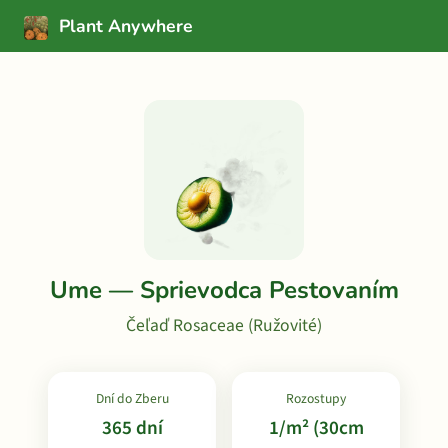
Plant Anywhere
Ume — Sprievodca Pestovaním
Čeľaď Rosaceae (Ružovité)
Dní do Zberu
Rozostupy
365 dní
1/m² (30cm