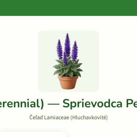
erennial) — Sprievodca 
Čeľaď Lamiaceae (Hluchavkovité)