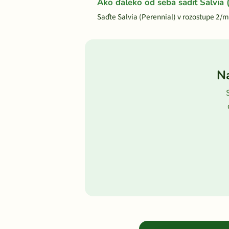
Ako ďaleko od seba sadiť Salvia 
Saďte Salvia (Perennial) v rozostupe 2/
Na