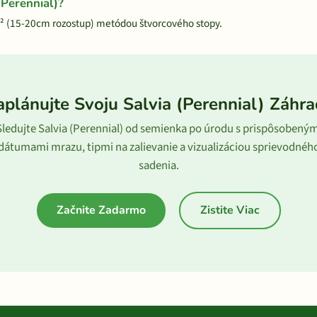
(Perennial)?
m² (15-20cm rozostup) metódou štvorcového stopy.
plánujte Svoju Salvia (Perennial) Záhr
Sledujte Salvia (Perennial) od semienka po úrodu s prispôsobeným
dátumami mrazu, tipmi na zalievanie a vizualizáciou sprievodnéh
sadenia.
Začnite Zadarmo
Zistite Viac