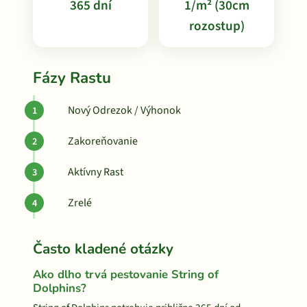
365 dní
1/m² (30cm
rozostup)
Fázy Rastu
Nový Odrezok / Výhonok
Zakoreňovanie
Aktívny Rast
Zrelé
Často kladené otázky
Ako dlho trvá pestovanie String of
Dolphins?