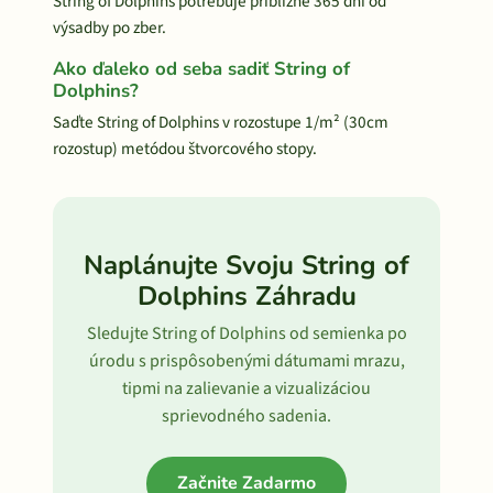
String of Dolphins potrebuje približne 365 dní od
výsadby po zber.
Ako ďaleko od seba sadiť String of
Dolphins?
Saďte String of Dolphins v rozostupe 1/m² (30cm
rozostup) metódou štvorcového stopy.
Naplánujte Svoju String of
Dolphins Záhradu
Sledujte String of Dolphins od semienka po
úrodu s prispôsobenými dátumami mrazu,
tipmi na zalievanie a vizualizáciou
sprievodného sadenia.
Začnite Zadarmo