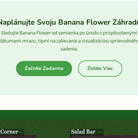
Naplánujte Svoju Banana Flower Záhrad
Sledujte Banana Flower od semienka po úrodu s prispôsobenými
dátumami mrazu, tipmi na zalievanie a vizualizáciou sprievodnéh
sadenia.
Začnite Zadarmo
Zistite Viac