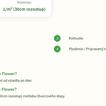
Rozostupy
1/m² (30cm rozostup)
Kvitnutie
Plodenie / Pripravený 
a Flower?
ní od výsadby po zber.
a Flower?
30cm rozostup) metódou štvorcového stopy.