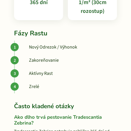
365 dní
1/m² (30cm
rozostup)
Fázy Rastu
Nový Odrezok / Výhonok
Zakoreňovanie
Aktívny Rast
Zrelé
Často kladené otázky
Ako dlho trvá pestovanie Tradescantia
Zebrina?