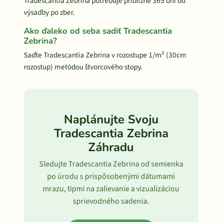
Tradescantia Zebrina potrebuje približne 365 dní od
výsadby po zber.
Ako ďaleko od seba sadiť Tradescantia
Zebrina?
Saďte Tradescantia Zebrina v rozostupe 1/m² (30cm
rozostup) metódou štvorcového stopy.
Naplánujte Svoju
Tradescantia Zebrina
Záhradu
Sledujte Tradescantia Zebrina od semienka
po úrodu s prispôsobenými dátumami
mrazu, tipmi na zalievanie a vizualizáciou
sprievodného sadenia.