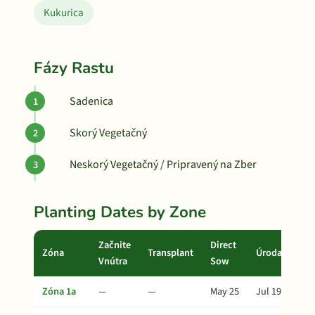
Kukurica
Fázy Rastu
Sadenica
Skorý Vegetačný
Neskorý Vegetačný / Pripravený na Zber
Planting Dates by Zone
Začnite
Direct
Zóna
Transplant
Úroda
Vnútra
Sow
Zóna 1a
—
—
May 25
Jul 19