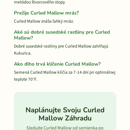
metódou štvorcového stopy.
Prežije Curled Mallow mráz?
Curled Mallow znáša ľahký mráz.
Aké sú dobré susedské rastliny pre Curled
Mallow?
Dobré susedské rastliny pre Curled Mallow zahŕňajú
Kukurica.
Ako dlho trvá klíčenie Curled Mallow?
Semená Curled Mallow klíčia za 7-14 dní pri optimálnej
teplote 70°F.
Naplánujte Svoju Curled
Mallow Záhradu
Sledujte Curled Mallow od semienka po