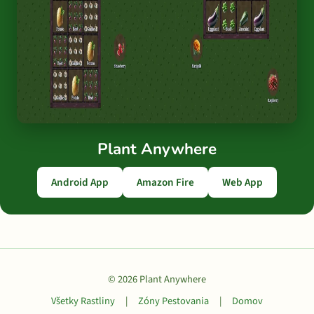
Plant Anywhere
Android App
Amazon Fire
Web App
© 2026 Plant Anywhere
Všetky Rastliny
|
Zóny Pestovania
|
Domov