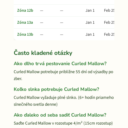
Zóna 12b
—
—
Jan 1
Feb 25
Zóna 13a
—
—
Jan 1
Feb 25
Zóna 13b
—
—
Jan 1
Feb 25
Často kladené otázky
Ako dlho trvá pestovanie Curled Mallow?
Curled Mallow potrebuje približne 55 dní od výsadby po
zber.
Koľko slnka potrebuje Curled Mallow?
Curled Mallow vyžaduje plné slnko. (6+ hodín priameho
slnečného svetla denne)
Ako ďaleko od seba sadiť Curled Mallow?
Saďte Curled Mallow v rozostupe 4/m² (15cm rozostup)