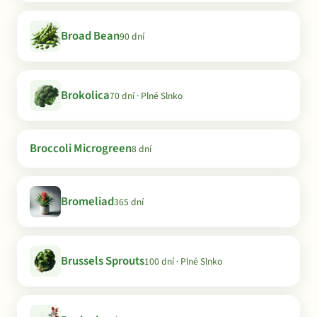
Broad Bean
90 dní
Brokolica
70 dní · Plné Slnko
Broccoli Microgreen
8 dní
Bromeliad
365 dní
Brussels Sprouts
100 dní · Plné Slnko