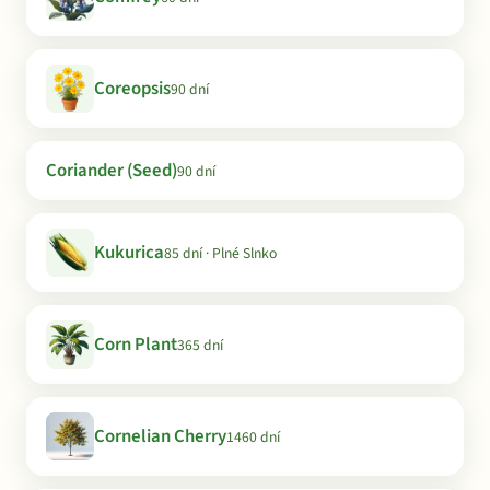
Coreopsis
90 dní
Coriander (Seed)
90 dní
Kukurica
85 dní · Plné Slnko
Corn Plant
365 dní
Cornelian Cherry
1460 dní