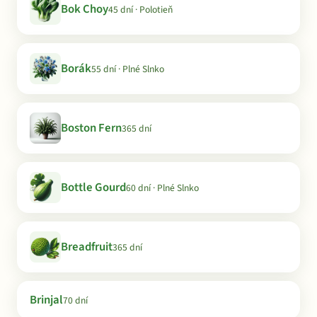
Bok Choy
45 dní · Polotieň
Borák
55 dní · Plné Slnko
Boston Fern
365 dní
Bottle Gourd
60 dní · Plné Slnko
Breadfruit
365 dní
Brinjal
70 dní