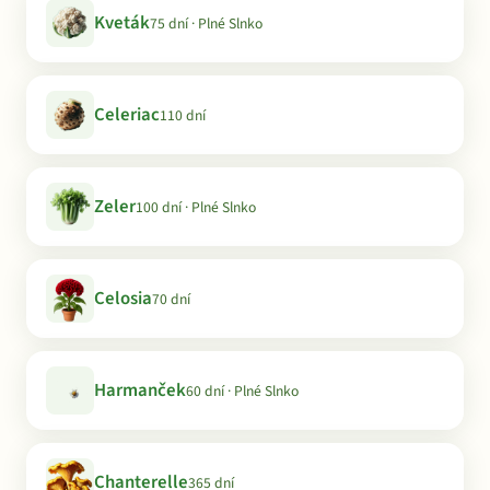
Kveták
75 dní · Plné Slnko
Celeriac
110 dní
Zeler
100 dní · Plné Slnko
Celosia
70 dní
Harmanček
60 dní · Plné Slnko
Chanterelle
365 dní