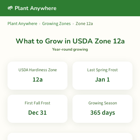
🌱 Plant Anywhere
Plant Anywhere
›
Growing Zones
›
Zone 12a
What to Grow in USDA Zone 12a
Year-round growing
USDA Hardiness Zone
Last Spring Frost
12a
Jan 1
First Fall Frost
Growing Season
Dec 31
365 days