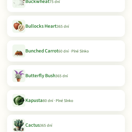
Buckwheat
75 dní
Bullocks Heart
365 dní
Bunched Carrot
60 dní · Plné Slnko
Butterfly Bush
365 dní
Kapusta
80 dní · Plné Slnko
Cactus
365 dní