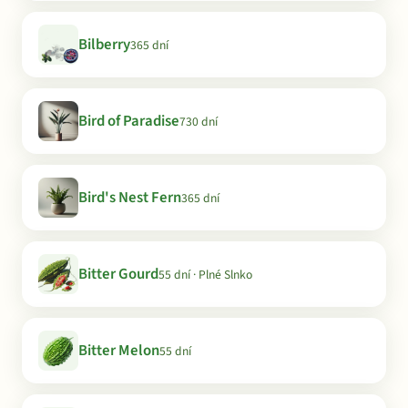
Bilberry
365 dní
Bird of Paradise
730 dní
Bird's Nest Fern
365 dní
Bitter Gourd
55 dní · Plné Slnko
Bitter Melon
55 dní