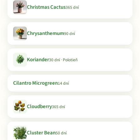
Christmas Cactus
365 dní
Chrysanthemum
90 dní
Koriander
30 dní · Polotieň
Cilantro Microgreen
14 dní
Cloudberry
365 dní
Cluster Bean
50 dní