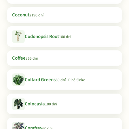
Coconut
2190 dní
Codonopsis Root
180 dní
Coffee
365 dní
Collard Greens
60 dní · Plné Slnko
Colocasia
180 dní
Comfrey
60 dní