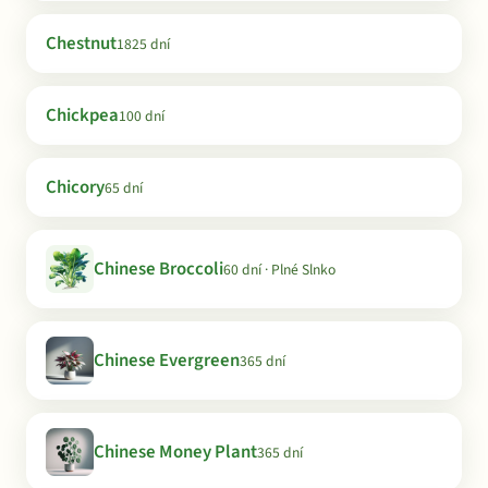
Chestnut
1825 dní
Chickpea
100 dní
Chicory
65 dní
Chinese Broccoli
60 dní · Plné Slnko
Chinese Evergreen
365 dní
Chinese Money Plant
365 dní