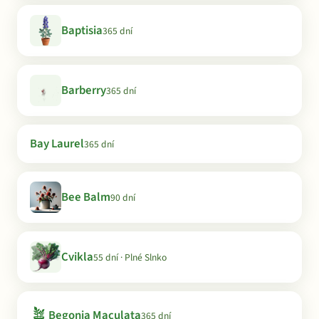
Baptisia
365 dní
Barberry
365 dní
Bay Laurel
365 dní
Bee Balm
90 dní
Cvikla
55 dní · Plné Slnko
🪴
Begonia Maculata
365 dní