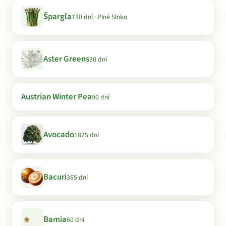
Špargľa
730 dní · Plné Slnko
Aster Greens
30 dní
Austrian Winter Pea
90 dní
Avocado
1825 dní
Bacuri
365 dní
Bamia
60 dní