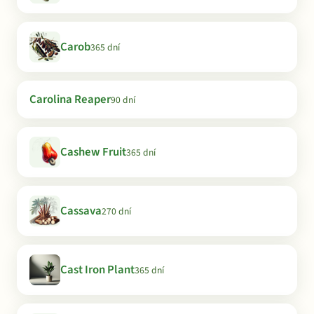
Carob
365 dní
Carolina Reaper
90 dní
Cashew Fruit
365 dní
Cassava
270 dní
Cast Iron Plant
365 dní