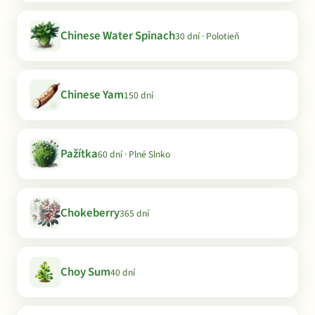
Chinese Water Spinach
30 dní · Polotieň
Chinese Yam
150 dní
Pažítka
60 dní · Plné Slnko
Chokeberry
365 dní
Choy Sum
40 dní