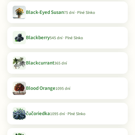
Black-Eyed Susan
75 dní · Plné Slnko
Blackberry
545 dní · Plné Slnko
Blackcurrant
365 dní
Blood Orange
1095 dní
čučoriedka
1095 dní · Plné Slnko