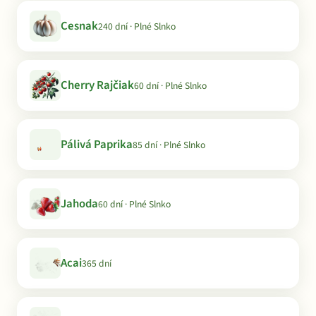
Cesnak
240 dní · Plné Slnko
Cherry Rajčiak
60 dní · Plné Slnko
Pálivá Paprika
85 dní · Plné Slnko
Jahoda
60 dní · Plné Slnko
Acai
365 dní