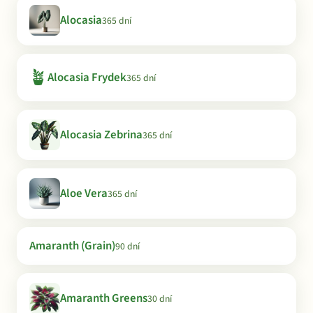
Alocasia
365 dní
🪴
Alocasia Frydek
365 dní
Alocasia Zebrina
365 dní
Aloe Vera
365 dní
Amaranth (Grain)
90 dní
Amaranth Greens
30 dní