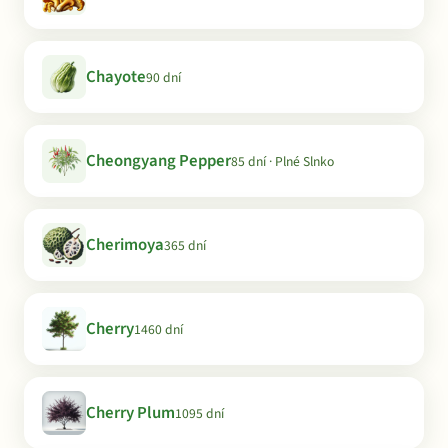
Chayote
90 dní
Cheongyang Pepper
85 dní · Plné Slnko
Cherimoya
365 dní
Cherry
1460 dní
Cherry Plum
1095 dní