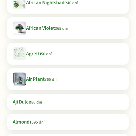
African Nightshade
40 dní
African Violet
365 dní
Agretti
50 dní
Air Plant
365 dní
Aji Dulce
80 dní
Almond
1095 dní