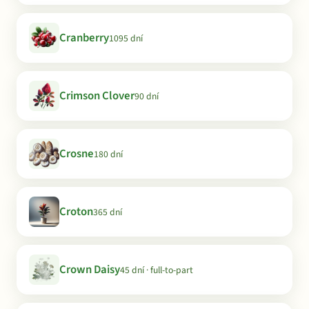
Cranberry
1095 dní
Crimson Clover
90 dní
Crosne
180 dní
Croton
365 dní
Crown Daisy
45 dní · full-to-part