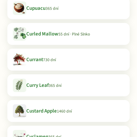
Cupuacu
365 dní
Curled Mallow
55 dní · Plné Slnko
Currant
730 dní
Curry Leaf
365 dní
Custard Apple
1460 dní
Cyclamen
365 dní