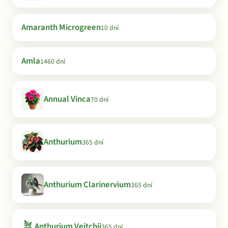
Amaranth Microgreen
10 dní
Amla
1460 dní
Annual Vinca
70 dní
Anthurium
365 dní
Anthurium Clarinervium
365 dní
🪴
Anthurium Veitchii
365 dní