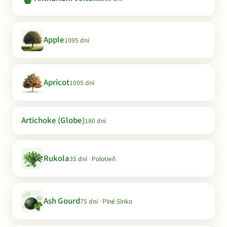
Apple
1095 dní
Apricot
1095 dní
Artichoke (Globe)
180 dní
Rukola
35 dní · Polotieň
Ash Gourd
75 dní · Plné Slnko