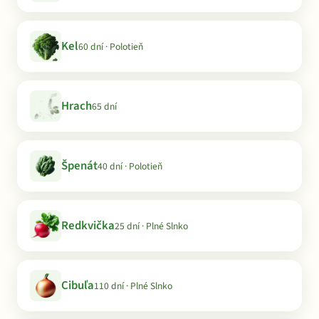
Kel
60 dní · Polotieň
Hrach
65 dní
Špenát
40 dní · Polotieň
Redkvička
25 dní · Plné Slnko
Cibuľa
110 dní · Plné Slnko