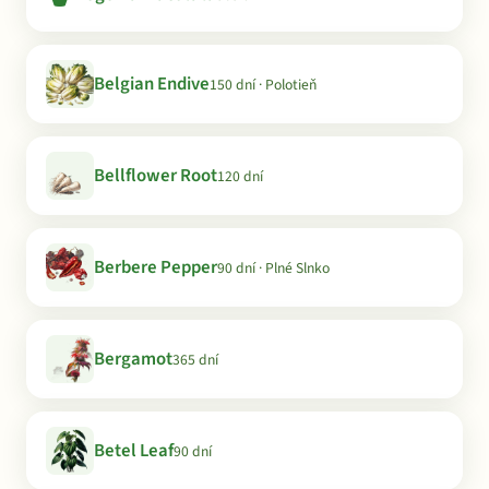
Belgian Endive
150 dní · Polotieň
Bellflower Root
120 dní
Berbere Pepper
90 dní · Plné Slnko
Bergamot
365 dní
Betel Leaf
90 dní