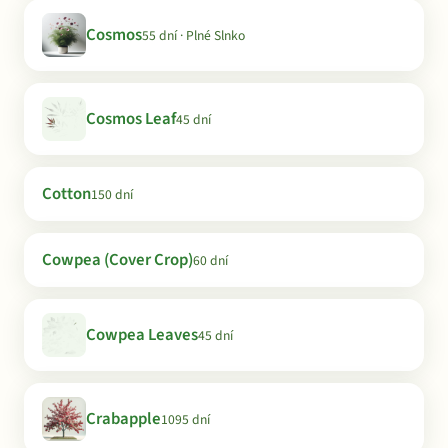
Cosmos
55 dní · Plné Slnko
Cosmos Leaf
45 dní
Cotton
150 dní
Cowpea (Cover Crop)
60 dní
Cowpea Leaves
45 dní
Crabapple
1095 dní