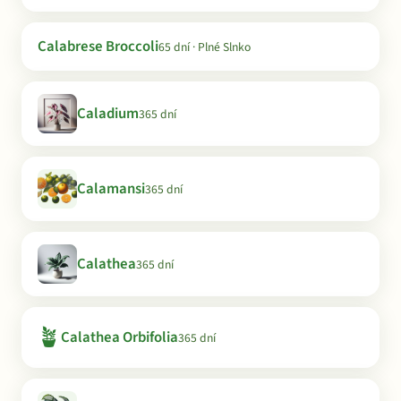
Calabrese Broccoli
65 dní · Plné Slnko
Caladium
365 dní
Calamansi
365 dní
Calathea
365 dní
🪴
Calathea Orbifolia
365 dní