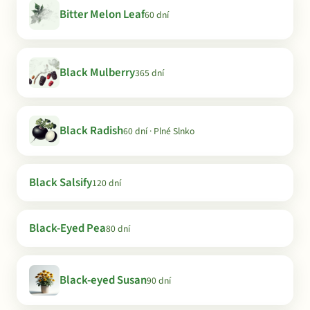
Bitter Melon Leaf
60 dní
Black Mulberry
365 dní
Black Radish
60 dní · Plné Slnko
Black Salsify
120 dní
Black-Eyed Pea
80 dní
Black-eyed Susan
90 dní