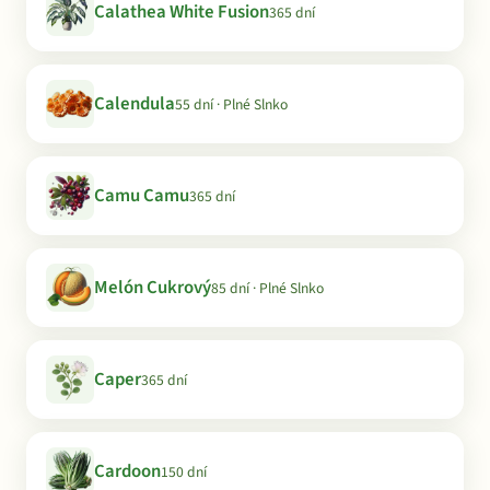
Calathea White Fusion
365 dní
Calendula
55 dní · Plné Slnko
Camu Camu
365 dní
Melón Cukrový
85 dní · Plné Slnko
Caper
365 dní
Cardoon
150 dní