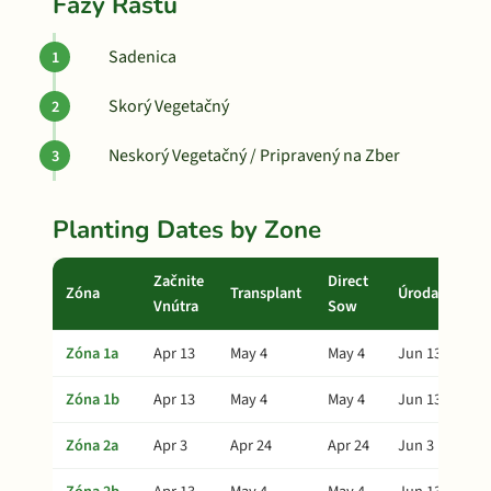
Fázy Rastu
Sadenica
Skorý Vegetačný
Neskorý Vegetačný / Pripravený na Zber
Planting Dates by Zone
Začnite
Direct
Zóna
Transplant
Úroda
Vnútra
Sow
Zóna 1a
Apr 13
May 4
May 4
Jun 13
Zóna 1b
Apr 13
May 4
May 4
Jun 13
Zóna 2a
Apr 3
Apr 24
Apr 24
Jun 3