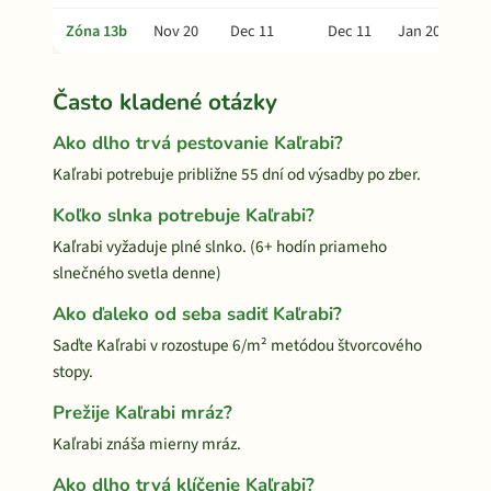
Zóna 13b
Nov 20
Dec 11
Dec 11
Jan 20
Často kladené otázky
Ako dlho trvá pestovanie Kaľrabi?
Kaľrabi potrebuje približne 55 dní od výsadby po zber.
Koľko slnka potrebuje Kaľrabi?
Kaľrabi vyžaduje plné slnko. (6+ hodín priameho
slnečného svetla denne)
Ako ďaleko od seba sadiť Kaľrabi?
Saďte Kaľrabi v rozostupe 6/m² metódou štvorcového
stopy.
Prežije Kaľrabi mráz?
Kaľrabi znáša mierny mráz.
Ako dlho trvá klíčenie Kaľrabi?