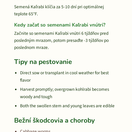
Semená Kaľrabi klíčia za 5-10 dní pri optimálnej
teplote 65°F.
Kedy začať so semenami Kaľrabi vnútri?
Začnite so semenami Kaľrabi vnútri 6 týždňov pred
posledným mrazom, potom presaďte -3 týždňov po
poslednom mraze.
Tipy na pestovanie
Direct sow or transplant in cool weather for best
flavor
Harvest promptly; overgrown kohlrabi becomes
woody and tough
Both the swollen stem and young leaves are edible
Bežní škodcovia a choroby
Cabbage worms