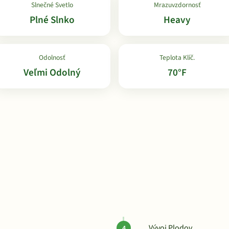
Slnečné Svetlo
Mrazuvzdornosť
Plné Slnko
Heavy
Odolnosť
Teplota Klíč.
Veľmi Odolný
70°F
Vývoj Plodov