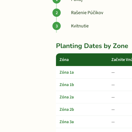
Rašenie Púčikov
Kvitnutie
Planting Dates by Zone
Zóna
Začnite Vn
Zóna 1a
—
Zóna 1b
—
Zóna 2a
—
Zóna 2b
—
Zóna 3a
—