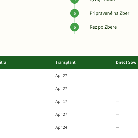
Pripravené na Zber
Rez po Zbere
útra
Transplant
Direct Sow
Apr 27
—
Apr 27
—
Apr 17
—
Apr 27
—
Apr 24
—