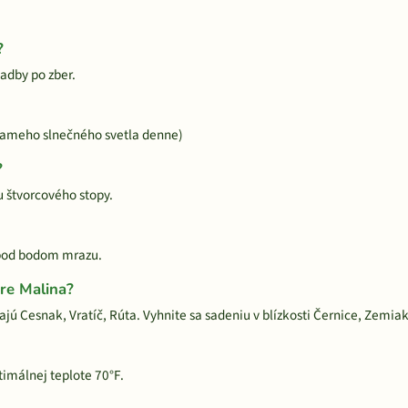
?
sadby po zber.
riameho slnečného svetla denne)
?
 štvorcového stopy.
y pod bodom mrazu.
pre Malina?
jú Cesnak, Vratíč, Rúta. Vyhnite sa sadeniu v blízkosti Černice, Zemiak
timálnej teplote 70°F.