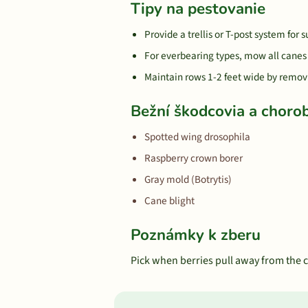
Tipy na pestovanie
Provide a trellis or T-post system for 
For everbearing types, mow all canes in
Maintain rows 1-2 feet wide by remov
Bežní škodcovia a choro
Spotted wing drosophila
Raspberry crown borer
Gray mold (Botrytis)
Cane blight
Poznámky k zberu
Pick when berries pull away from the co