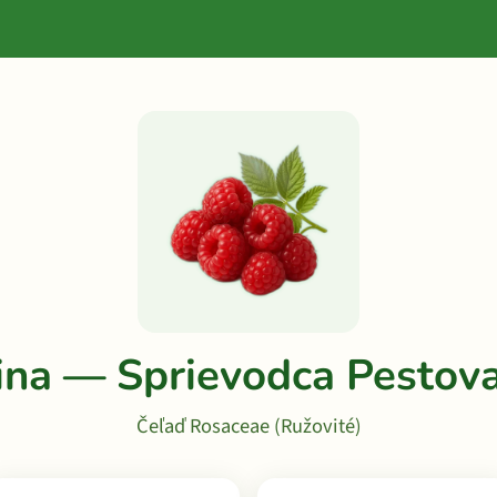
ina — Sprievodca Pestov
Čeľaď Rosaceae (Ružovité)