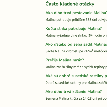
Často kladené otázky
Ako dlho trvá pestovanie Malina
Malina potrebuje približne 365 dní od vý
Koľko slnka potrebuje Malina?
Malina vyžaduje plné slnko. (6+ hodín p
Ako ďaleko od seba sadiť Malina
Saďte Malina v rozostupe 24/m² metódou
Prežije Malina mráz?
Malina znáša silný mráz a vydrží teplot
Aké sú dobré susedské rastliny 
Dobré susedské rastliny pre Malina zahŕňa
Ako dlho trvá klíčenie Malina?
Semená Malina klíčia za 14-28 dní pri op