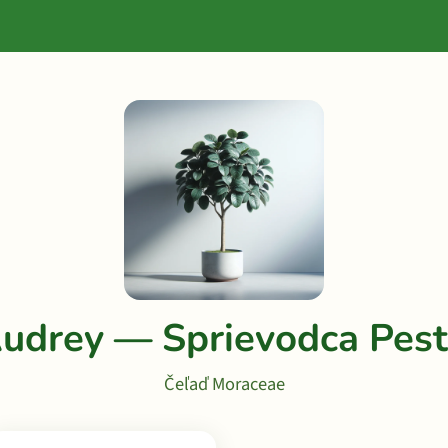
Audrey — Sprievodca Pes
Čeľaď Moraceae