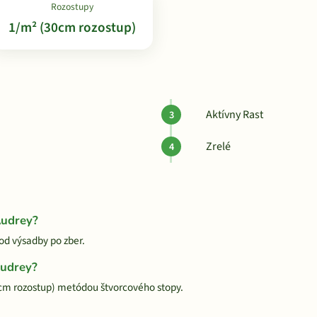
Rozostupy
1/m² (30cm rozostup)
Aktívny Rast
Zrelé
Audrey?
 od výsadby po zber.
Audrey?
0cm rozostup) metódou štvorcového stopy.