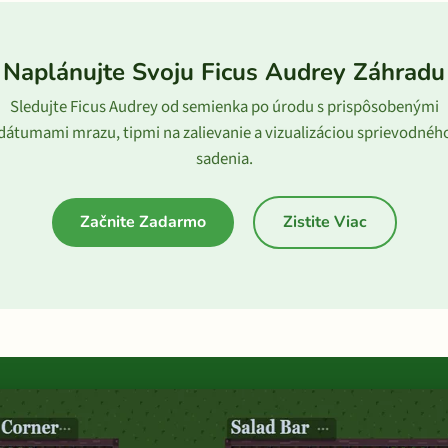
Naplánujte Svoju Ficus Audrey Záhradu
Sledujte Ficus Audrey od semienka po úrodu s prispôsobenými
dátumami mrazu, tipmi na zalievanie a vizualizáciou sprievodnéh
sadenia.
Začnite Zadarmo
Zistite Viac