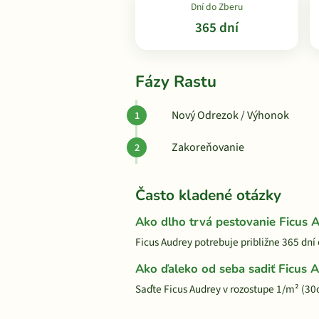
Dní do Zberu
365 dní
Fázy Rastu
Nový Odrezok / Výhonok
Zakoreňovanie
Často kladené otázky
Ako dlho trvá pestovanie Ficus 
Ficus Audrey potrebuje približne 365 dní
Ako ďaleko od seba sadiť Ficus 
Saďte Ficus Audrey v rozostupe 1/m² (3