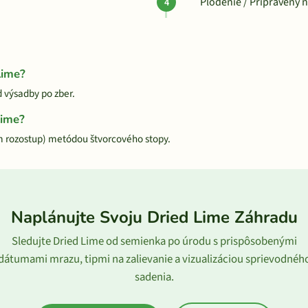
Plodenie / Pripravený 
Lime?
d výsadby po zber.
Lime?
m rozostup) metódou štvorcového stopy.
Naplánujte Svoju Dried Lime Záhradu
Sledujte Dried Lime od semienka po úrodu s prispôsobenými
dátumami mrazu, tipmi na zalievanie a vizualizáciou sprievodnéh
sadenia.