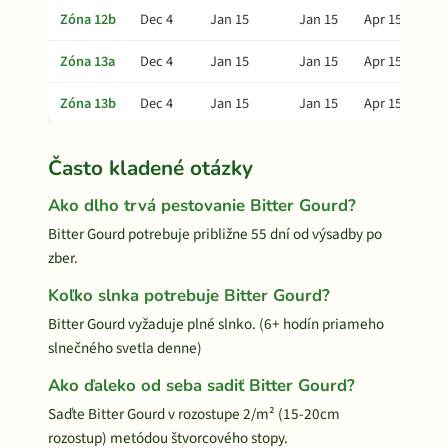
Zóna 12b
Dec 4
Jan 15
Jan 15
Apr 15
Zóna 13a
Dec 4
Jan 15
Jan 15
Apr 15
Zóna 13b
Dec 4
Jan 15
Jan 15
Apr 15
Často kladené otázky
Ako dlho trvá pestovanie Bitter Gourd?
Bitter Gourd potrebuje približne 55 dní od výsadby po
zber.
Koľko slnka potrebuje Bitter Gourd?
Bitter Gourd vyžaduje plné slnko. (6+ hodín priameho
slnečného svetla denne)
Ako ďaleko od seba sadiť Bitter Gourd?
Saďte Bitter Gourd v rozostupe 2/m² (15-20cm
rozostup) metódou štvorcového stopy.