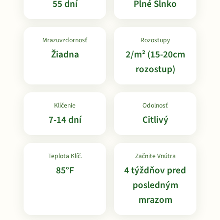
55 dní
Plné Slnko
Mrazuvzdornosť
Rozostupy
Žiadna
2/m² (15-20cm
rozostup)
Klíčenie
Odolnosť
7-14 dní
Citlivý
Teplota Klíč.
Začnite Vnútra
85°F
4 týždňov pred
posledným
mrazom