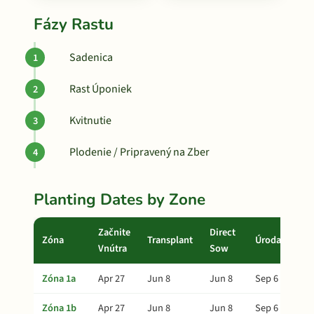
Fázy Rastu
Sadenica
Rast Úponiek
Kvitnutie
Plodenie / Pripravený na Zber
Planting Dates by Zone
Začnite
Direct
Zóna
Transplant
Úroda
Vnútra
Sow
Zóna 1a
Apr 27
Jun 8
Jun 8
Sep 6
Zóna 1b
Apr 27
Jun 8
Jun 8
Sep 6