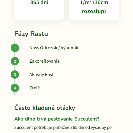
365 dní
1/m² (30cm
rozostup)
Fázy Rastu
Nový Odrezok / Výhonok
Zakoreňovanie
Aktívny Rast
Zrelé
Často kladené otázky
Ako dlho trvá pestovanie Succulent?
Succulent potrebuje približne 365 dní od výsadby po