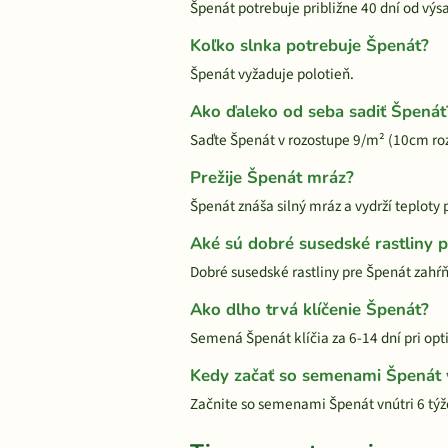
Špenát potrebuje približne 40 dní od výs
Koľko slnka potrebuje Špenát?
Špenát vyžaduje polotieň.
Ako ďaleko od seba sadiť Špenát
Saďte Špenát v rozostupe 9/m² (10cm ro
Prežije Špenát mráz?
Špenát znáša silný mráz a vydrží teplot
Aké sú dobré susedské rastliny 
Dobré susedské rastliny pre Špenát zahŕň
Ako dlho trvá klíčenie Špenát?
Semená Špenát klíčia za 6-14 dní pri opt
Kedy začať so semenami Špenát 
Začnite so semenami Špenát vnútri 6 t