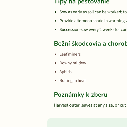
Tipy na pestovanie
Sow as early as soil can be worked; tol
Provide afternoon shade in warming 
Succession-sow every 2 weeks for con
Bežní škodcovia a choro
Leaf miners
Downy mildew
Aphids
Bolting in heat
Poznámky k zberu
Harvest outer leaves at any size, or cut