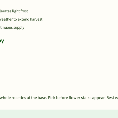
erates light frost
weather to extend harvest
tinuous supply
by
 whole rosettes at the base. Pick before flower stalks appear. Best e