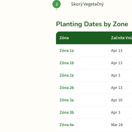
Skorý Vegetačný
Planting Dates by Zone
Zóna
Začnite Vnú
Zóna 1a
Apr 13
Zóna 1b
Apr 13
Zóna 2a
Apr 3
Zóna 2b
Apr 13
Zóna 3a
Apr 10
Zóna 3b
Apr 3
Zóna 4a
Mar 24