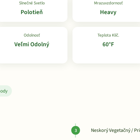
Slnečné Svetlo
Mrazuvzdornosť
Polotieň
Heavy
Odolnosť
Teplota Klíč.
Veľmi Odolný
60°F
hody
Neskorý Vegetačný / Pr