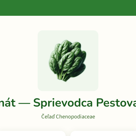
nát — Sprievodca Pestov
Čeľaď Chenopodiaceae