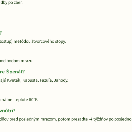
adby po zber.
?
zostup) metódou štvorcového stopy.
y pod bodom mrazu.
pre Špenát?
ajú Kveták, Kapusta, Fazuľa, Jahody.
imálnej teplote 60°F.
vnútri?
ýždňov pred posledným mrazom, potom presaďte -4 týždňov po posledn