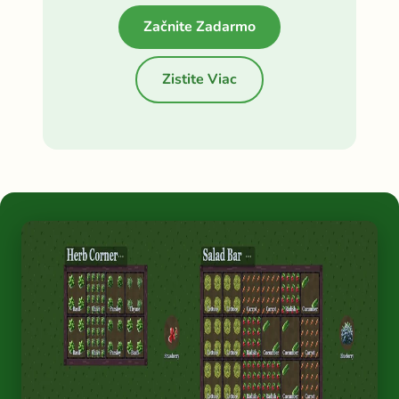
Začnite Zadarmo
Zistite Viac