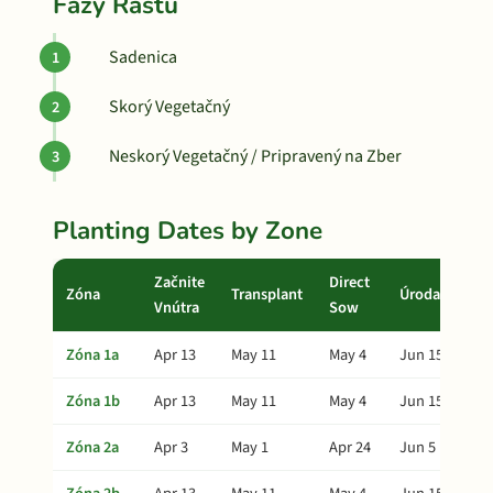
Fázy Rastu
Sadenica
Skorý Vegetačný
Neskorý Vegetačný / Pripravený na Zber
Planting Dates by Zone
Začnite
Direct
Zóna
Transplant
Úroda
Vnútra
Sow
Zóna 1a
Apr 13
May 11
May 4
Jun 15
Zóna 1b
Apr 13
May 11
May 4
Jun 15
Zóna 2a
Apr 3
May 1
Apr 24
Jun 5