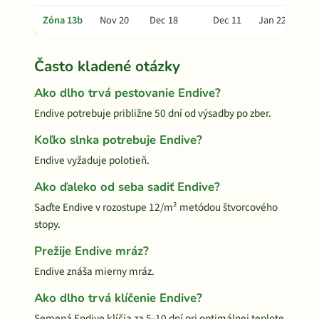
Zóna 13b
Nov 20
Dec 18
Dec 11
Jan 22
Často kladené otázky
Ako dlho trvá pestovanie Endive?
Endive potrebuje približne 50 dní od výsadby po zber.
Koľko slnka potrebuje Endive?
Endive vyžaduje polotieň.
Ako ďaleko od seba sadiť Endive?
Saďte Endive v rozostupe 12/m² metódou štvorcového
stopy.
Prežije Endive mráz?
Endive znáša mierny mráz.
Ako dlho trvá klíčenie Endive?
Semená Endive klíčia za 5-10 dní pri optimálnej teplote