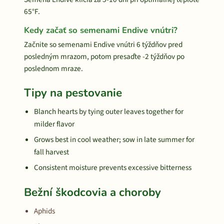
65°F.
Kedy začať so semenami Endive vnútri?
Začnite so semenami Endive vnútri 6 týždňov pred
posledným mrazom, potom presaďte -2 týždňov po
poslednom mraze.
Tipy na pestovanie
Blanch hearts by tying outer leaves together for
milder flavor
Grows best in cool weather; sow in late summer for
fall harvest
Consistent moisture prevents excessive bitterness
Bežní škodcovia a choroby
Aphids