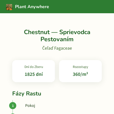
Plant Anywhere
Chestnut — Sprievodca
Pestovaním
Čeľaď Fagaceae
Dní do Zberu
Rozostupy
1825 dní
360/m²
Fázy Rastu
Pokoj