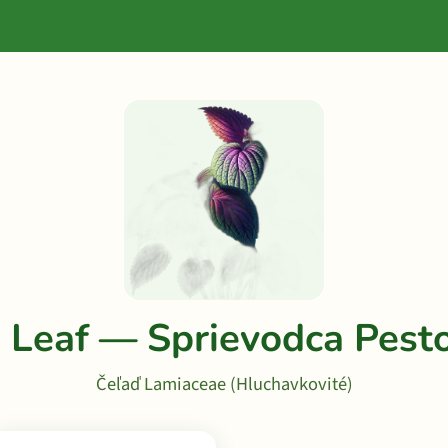
a Leaf — Sprievodca Pes
Čeľaď Lamiaceae (Hluchavkovité)