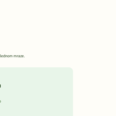
oslednom mraze.
u
o