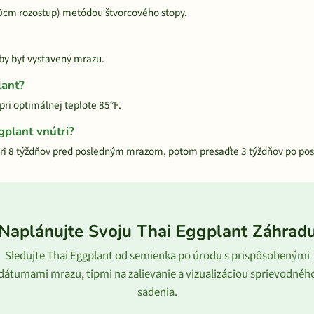
30cm rozostup) metódou štvorcového stopy.
 by byť vystavený mrazu.
lant?
pri optimálnej teplote 85°F.
plant vnútri?
tri 8 týždňov pred posledným mrazom, potom presaďte 3 týždňov po p
Naplánujte Svoju Thai Eggplant Záhrad
Sledujte Thai Eggplant od semienka po úrodu s prispôsobenými
dátumami mrazu, tipmi na zalievanie a vizualizáciou sprievodnéh
sadenia.