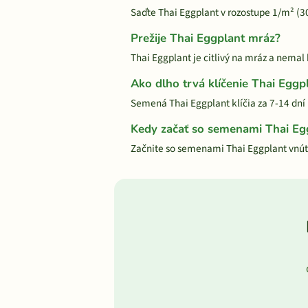
Saďte Thai Eggplant v rozostupe 1/m² (
Prežije Thai Eggplant mráz?
Thai Eggplant je citlivý na mráz a nemal
Ako dlho trvá klíčenie Thai Eggp
Semená Thai Eggplant klíčia za 7-14 dní 
Kedy začať so semenami Thai Egg
Začnite so semenami Thai Eggplant vnú