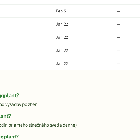
Feb 5
—
Jan 22
—
Jan 22
—
Jan 22
—
Jan 22
—
ggplant?
 od výsadby po zber.
lant?
hodín priameho slnečného svetla denne)
ggplant?