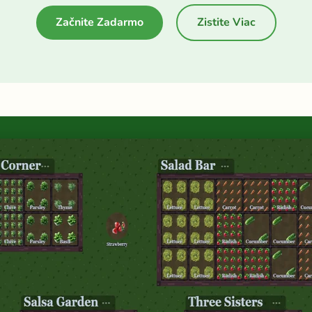
Začnite Zadarmo
Zistite Viac