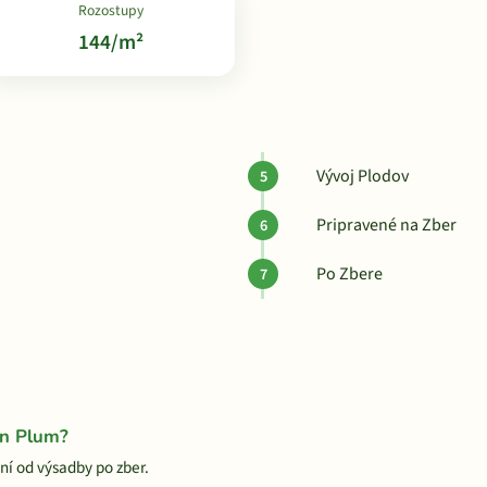
Rozostupy
144/m²
Vývoj Plodov
Pripravené na Zber
Po Zbere
on Plum?
í od výsadby po zber.