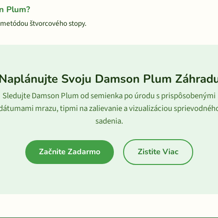
on Plum?
metódou štvorcového stopy.
Naplánujte Svoju Damson Plum Záhrad
Sledujte Damson Plum od semienka po úrodu s prispôsobenými
dátumami mrazu, tipmi na zalievanie a vizualizáciou sprievodnéh
sadenia.
Začnite Zadarmo
Zistite Viac