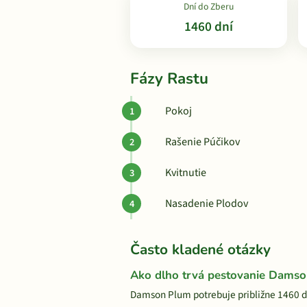
Dní do Zberu
1460 dní
Fázy Rastu
Pokoj
Rašenie Púčikov
Kvitnutie
Nasadenie Plodov
Často kladené otázky
Ako dlho trvá pestovanie Dams
Damson Plum potrebuje približne 1460 dn