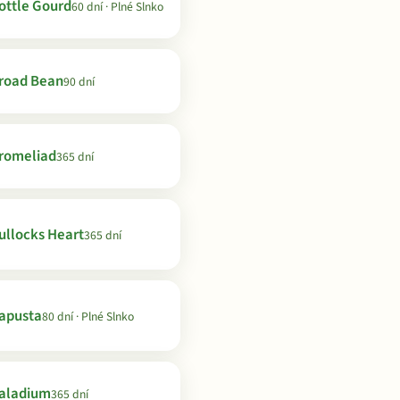
ottle Gourd
60 dní · Plné Slnko
road Bean
90 dní
romeliad
365 dní
ullocks Heart
365 dní
apusta
80 dní · Plné Slnko
aladium
365 dní