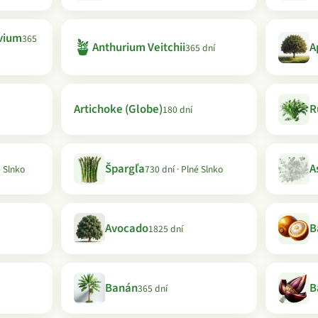
vium
365
🪴
Anthurium Veitchii
A
365 dní
Artichoke (Globe)
R
180 dní
Špargľa
A
é Slnko
730 dní · Plné Slnko
Avocado
B
1825 dní
Banán
B
365 dní