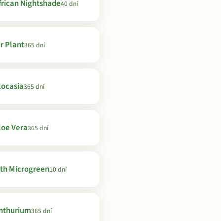
frican Nightshade
40 dní
ir Plant
365 dní
locasia
365 dní
loe Vera
365 dní
th Microgreen
10 dní
nthurium
365 dní