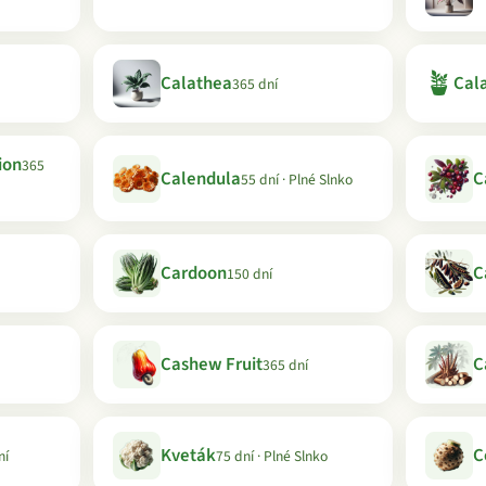
🪴
Calathea
Cala
365 dní
ion
365
Calendula
C
55 dní · Plné Slnko
Cardoon
C
150 dní
Cashew Fruit
C
365 dní
Kveták
C
ní
75 dní · Plné Slnko