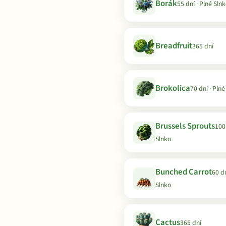
Borák
55 dní · Plné Sln
Breadfruit
365 dní
Brokolica
70 dní · Plné
Brussels Sprouts
100 
Slnko
Bunched Carrot
60 dn
Slnko
Cactus
365 dní