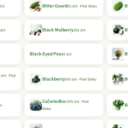
Bitter Gourd
B
dní
55 dní · Plné Slnko
Black Mulberry
B
 dní
365 dní
Black-Eyed Pea
B
80 dní
 dní · Plné
Blackberry
B
545 dní · Plné Slnko
čučoriedka
1095 dní · Plné
B
ní
Slnko