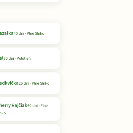
azalka
40 dní · Plné Slnko
el
60 dní · Polotieň
edkvička
25 dní · Plné Slnko
herry Rajčiak
60 dní · Plné
lnko