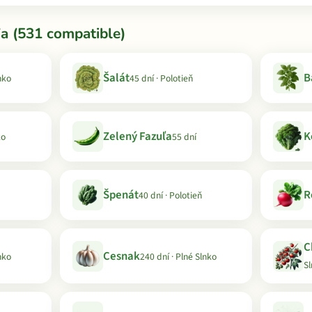
a (531 compatible)
Šalát
B
nko
45 dní · Polotieň
Zelený Fazuľa
K
ko
55 dní
Špenát
R
40 dní · Polotieň
C
Cesnak
nko
240 dní · Plné Slnko
S