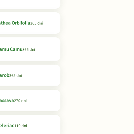
thea Orbifolia
365 dní
amu Camu
365 dní
arob
365 dní
assava
270 dní
eleriac
110 dní