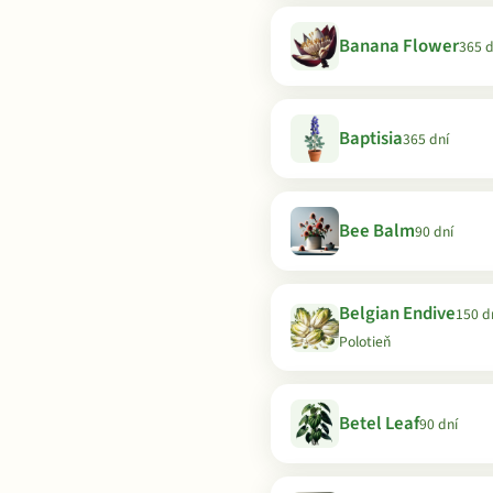
Banana Flower
365 d
Baptisia
365 dní
Bee Balm
90 dní
Belgian Endive
150 dn
Polotieň
Betel Leaf
90 dní