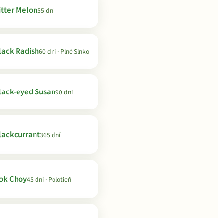
itter Melon
55 dní
lack Radish
60 dní · Plné Slnko
lack-eyed Susan
90 dní
lackcurrant
365 dní
ok Choy
45 dní · Polotieň