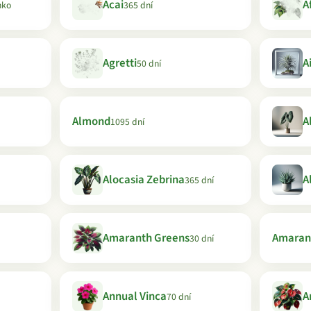
Acai
A
nko
365 dní
Agretti
A
50 dní
Almond
A
1095 dní
Alocasia Zebrina
A
365 dní
Amaranth Greens
Amaran
30 dní
Annual Vinca
A
70 dní