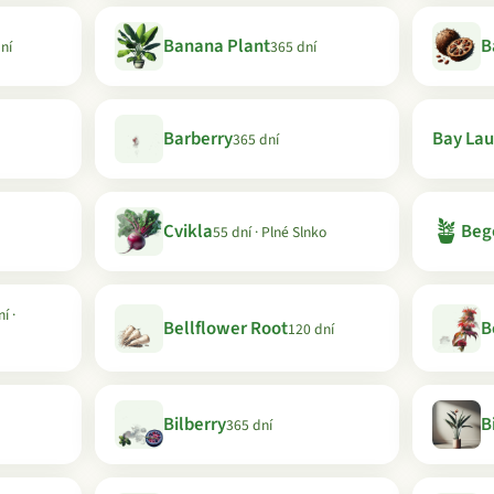
Banana Plant
B
ní
365 dní
Barberry
Bay Lau
365 dní
🪴
Cvikla
Beg
55 dní · Plné Slnko
í ·
Bellflower Root
B
120 dní
Bilberry
B
365 dní