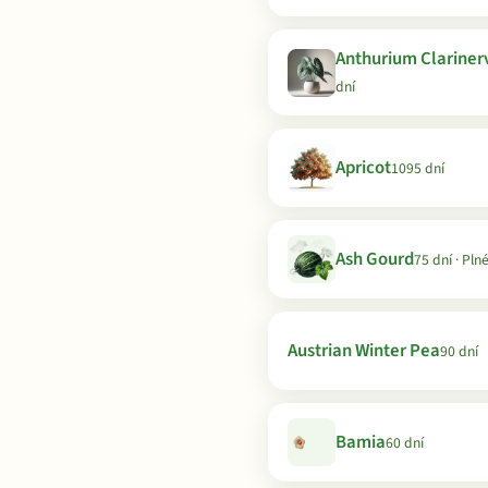
Anthurium Clariner
dní
Apricot
1095 dní
Ash Gourd
75 dní · Pln
Austrian Winter Pea
90 dní
Bamia
60 dní