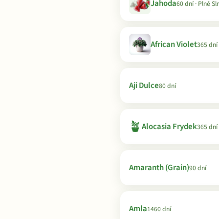
Jahoda
60 dní · Plné Sl
African Violet
365 dní
Aji Dulce
80 dní
🪴
Alocasia Frydek
365 dní
Amaranth (Grain)
90 dní
Amla
1460 dní