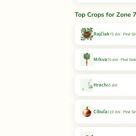
Top Crops for Zone 7
Rajčiak
75 dní · Plné Sl
Mrkva
70 dní · Plné Sln
Hrach
65 dní
Cibuľa
110 dní · Plné Sl