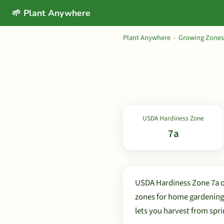
🌱 Plant Anywhere
Plant Anywhere
›
Growing Zones
USDA Hardiness Zone
7a
USDA Hardiness Zone 7a of
zones for home gardening 
lets you harvest from sprin