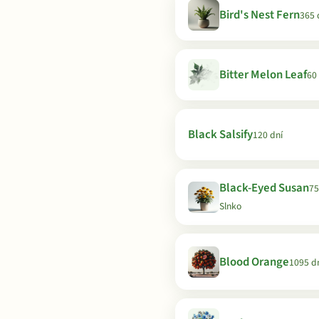
Bird's Nest Fern
365 
Bitter Melon Leaf
60
Black Salsify
120 dní
Black-Eyed Susan
75
Slnko
Blood Orange
1095 d