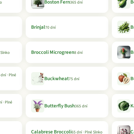
Boston Fern
B
ko
365 dní
Brinjal
B
70 dní
Broccoli Microgreen
B
 Slnko
8 dní
dní · Plné
Buckwheat
B
75 dní
í · Plné
Butterfly Bush
K
365 dní
Calabrese Broccoli
C
65 dní · Plné Slnko