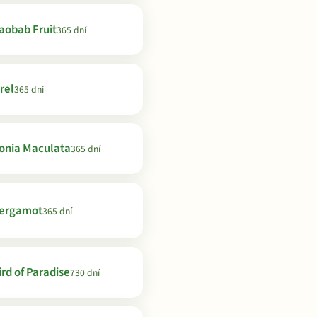
aobab Fruit
365 dní
rel
365 dní
onia Maculata
365 dní
ergamot
365 dní
ird of Paradise
730 dní