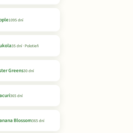
pple
1095 dní
ukola
35 dní · Polotieň
ster Greens
30 dní
acuri
365 dní
anana Blossom
365 dní