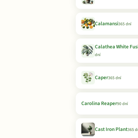
Calamansi
365 dní
Calathea White Fus
dní
Caper
365 dní
Carolina Reaper
90 dní
Cast Iron Plant
365 d