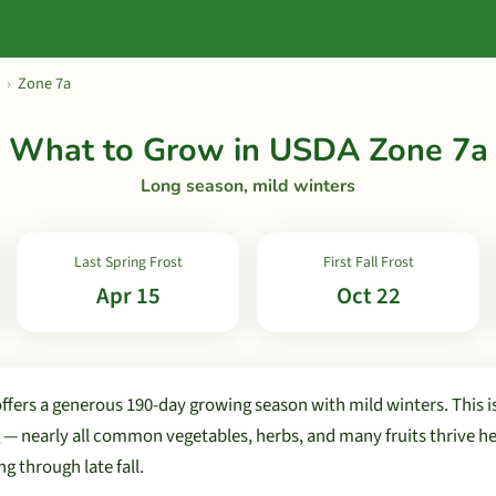
›
Zone 7a
What to Grow in USDA Zone 7a
Long season, mild winters
Last Spring Frost
First Fall Frost
Apr 15
Oct 22
fers a generous 190-day growing season with mild winters. This is
— nearly all common vegetables, herbs, and many fruits thrive he
g through late fall.