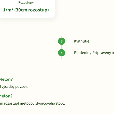
Rozostupy
1/m² (30cm rozostup)
Kvitnutie
Plodenie / Pripravený 
 Melon?
d výsadby po zber.
Melon?
cm rozostup) metódou štvorcového stopy.