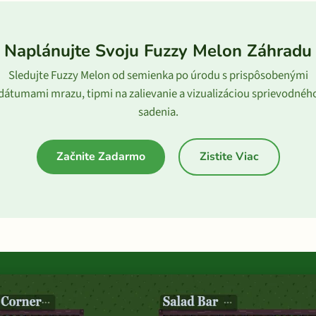
Naplánujte Svoju Fuzzy Melon Záhradu
Sledujte Fuzzy Melon od semienka po úrodu s prispôsobenými
dátumami mrazu, tipmi na zalievanie a vizualizáciou sprievodnéh
sadenia.
Začnite Zadarmo
Zistite Viac