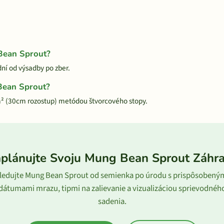
Bean Sprout?
ní od výsadby po zber.
Bean Sprout?
² (30cm rozostup) metódou štvorcového stopy.
plánujte Svoju Mung Bean Sprout Záhr
ledujte Mung Bean Sprout od semienka po úrodu s prispôsobený
dátumami mrazu, tipmi na zalievanie a vizualizáciou sprievodnéh
sadenia.