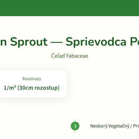
n Sprout — Sprievodca P
Čeľaď Fabaceae
Rozostupy
1/m² (30cm rozostup)
Neskorý Vegetačný / Pr