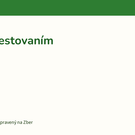
estovaním
ipravený na Zber