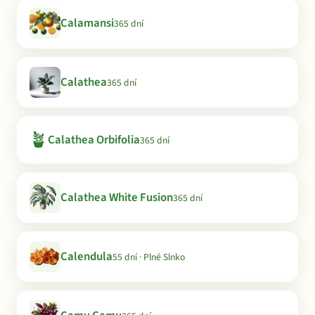
Calamansi
365 dní
Calathea
365 dní
🪴
Calathea Orbifolia
365 dní
Calathea White Fusion
365 dní
Calendula
55 dní · Plné Slnko