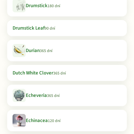
Drumstick
180 dní
Drumstick Leaf
90 dní
Durian
365 dní
Dutch White Clover
365 dní
Echeveria
365 dní
Echinacea
120 dní