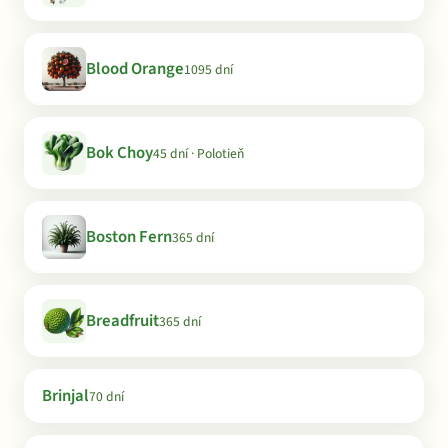
Blood Orange
1095 dní
Bok Choy
45 dní · Polotieň
Boston Fern
365 dní
Breadfruit
365 dní
Brinjal
70 dní