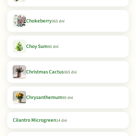
Chokeberry
365 dní
Choy Sum
40 dní
Christmas Cactus
365 dní
Chrysanthemum
90 dní
Cilantro Microgreen
14 dní