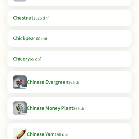
Chestnut
1825 dní
Chickpea
100 dní
Chicory
65 dní
Chinese Evergreen
365 dní
Chinese Money Plant
365 dní
Chinese Yam
150 dní