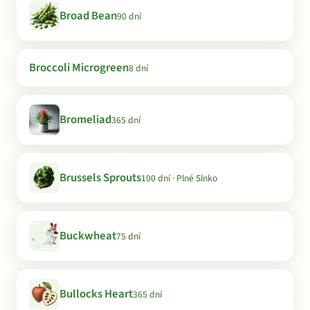
Broad Bean
90 dní
Broccoli Microgreen
8 dní
Bromeliad
365 dní
Brussels Sprouts
100 dní · Plné Slnko
Buckwheat
75 dní
Bullocks Heart
365 dní