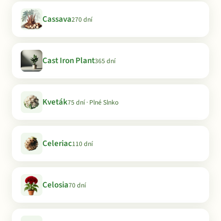
Cassava
270 dní
Cast Iron Plant
365 dní
Kveták
75 dní · Plné Slnko
Celeriac
110 dní
Celosia
70 dní