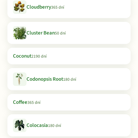
Cloudberry
365 dní
Cluster Bean
50 dní
Coconut
2190 dní
Codonopsis Root
180 dní
Coffee
365 dní
Colocasia
180 dní