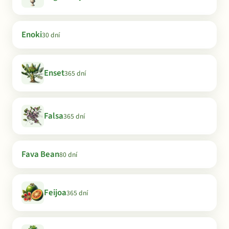
Enoki
30 dní
Enset
365 dní
Falsa
365 dní
Fava Bean
80 dní
Feijoa
365 dní