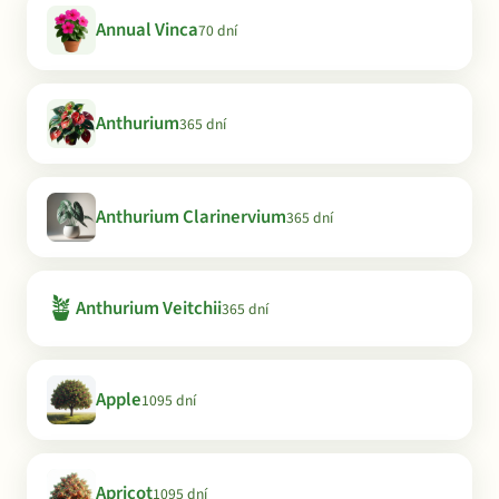
Annual Vinca
70 dní
Anthurium
365 dní
Anthurium Clarinervium
365 dní
🪴
Anthurium Veitchii
365 dní
Apple
1095 dní
Apricot
1095 dní