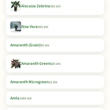
Alocasia Zebrina
365 dní
Aloe Vera
365 dní
Amaranth (Grain)
90 dní
Amaranth Greens
30 dní
Amaranth Microgreen
10 dní
Amla
1460 dní