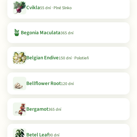
Cvikla
55 dní · Plné Slnko
🪴
Begonia Maculata
365 dní
Belgian Endive
150 dní · Polotieň
Bellflower Root
120 dní
Bergamot
365 dní
Betel Leaf
90 dní