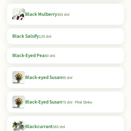
Black Mulberry
365 dní
Black Salsify
120 dní
Black-Eyed Pea
80 dní
Black-eyed Susan
90 dní
Black-Eyed Susan
75 dní · Plné Slnko
Blackcurrant
365 dní