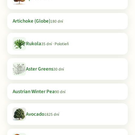
Artichoke (Globe)
180 dní
Rukola
35 dní · Polotieň
Aster Greens
30 dní
Austrian Winter Pea
90 dní
Avocado
1825 dní