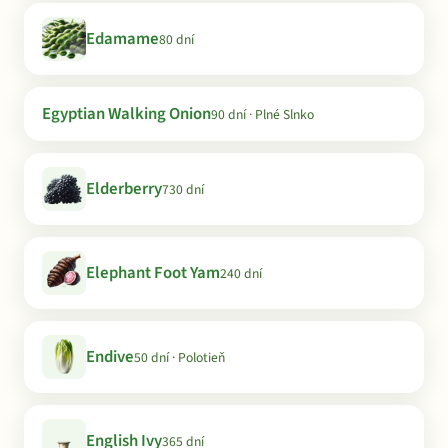
Edamame
80 dní
Egyptian Walking Onion
90 dní · Plné Slnko
Elderberry
730 dní
Elephant Foot Yam
240 dní
Endive
50 dní · Polotieň
English Ivy
365 dní