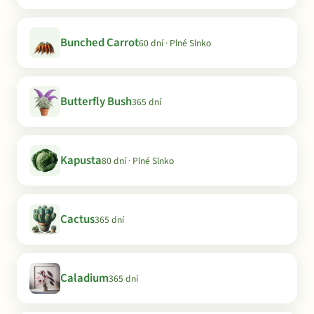
Bunched Carrot
60 dní · Plné Slnko
Butterfly Bush
365 dní
Kapusta
80 dní · Plné Slnko
Cactus
365 dní
Caladium
365 dní