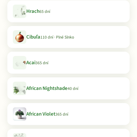
Hrach
65 dní
Cibuľa
110 dní · Plné Slnko
Acai
365 dní
African Nightshade
40 dní
African Violet
365 dní