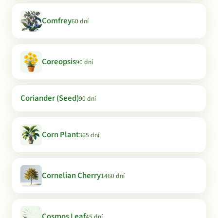
Comfrey
60 dní
Coreopsis
90 dní
Coriander (Seed)
90 dní
Corn Plant
365 dní
Cornelian Cherry
1460 dní
Cosmos Leaf
45 dní