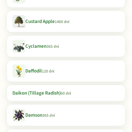
Custard Apple
1460 dní
Cyclamen
365 dní
Daffodil
120 dní
Daikon (Tillage Radish)
60 dní
Damson
365 dní