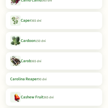
Camu Camu
365 dní
Caper
365 dní
Cardoon
150 dní
Carob
365 dní
Carolina Reaper
90 dní
Cashew Fruit
365 dní