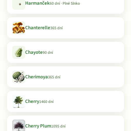
Harmanček
60 dní · Plné Slnko
Chanterelle
365 dní
Chayote
90 dní
Cherimoya
365 dní
Cherry
1460 dní
Cherry Plum
1095 dní