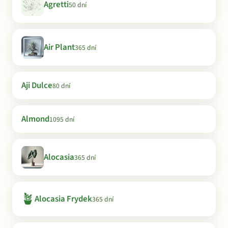
Agretti
50 dní
Air Plant
365 dní
Aji Dulce
80 dní
Almond
1095 dní
Alocasia
365 dní
🪴
Alocasia Frydek
365 dní