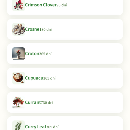
Crimson Clover
90 dní
Crosne
180 dní
Croton
365 dní
Cupuacu
365 dní
Currant
730 dní
Curry Leaf
365 dní