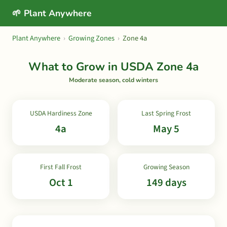
🌱 Plant Anywhere
Plant Anywhere
›
Growing Zones
›
Zone 4a
What to Grow in USDA Zone 4a
Moderate season, cold winters
USDA Hardiness Zone
Last Spring Frost
4a
May 5
First Fall Frost
Growing Season
Oct 1
149 days