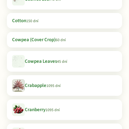
Cotton
150 dní
Cowpea (Cover Crop)
60 dní
Cowpea Leaves
45 dní
Crabapple
1095 dní
Cranberry
1095 dní