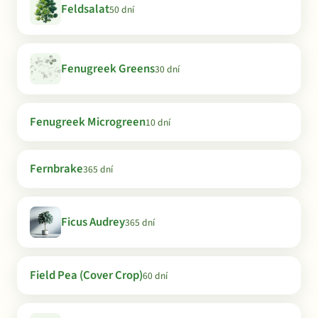
Feldsalat
50 dní
Fenugreek Greens
30 dní
Fenugreek Microgreen
10 dní
Fernbrake
365 dní
Ficus Audrey
365 dní
Field Pea (Cover Crop)
60 dní