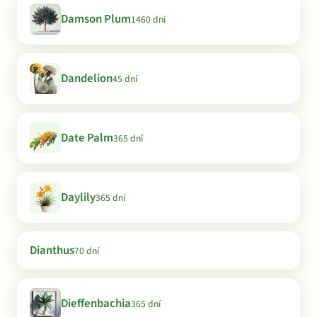
Damson Plum
1460 dní
Dandelion
45 dní
Date Palm
365 dní
Daylily
365 dní
Dianthus
70 dní
Dieffenbachia
365 dní