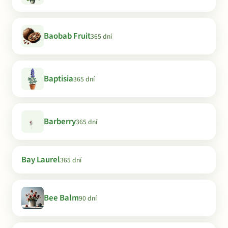
Baobab Fruit
365 dní
Baptisia
365 dní
Barberry
365 dní
Bay Laurel
365 dní
Bee Balm
90 dní