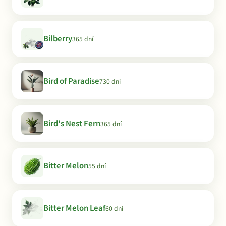
Bilberry
365 dní
Bird of Paradise
730 dní
Bird's Nest Fern
365 dní
Bitter Melon
55 dní
Bitter Melon Leaf
60 dní