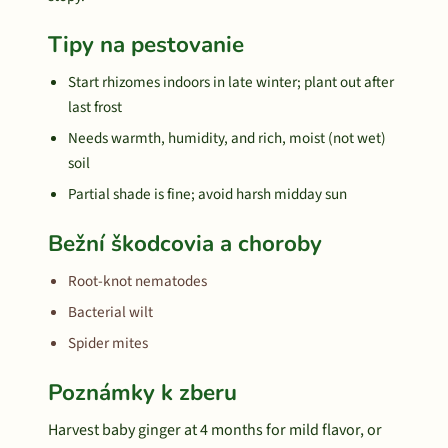
Tipy na pestovanie
Start rhizomes indoors in late winter; plant out after
last frost
Needs warmth, humidity, and rich, moist (not wet)
soil
Partial shade is fine; avoid harsh midday sun
Bežní škodcovia a choroby
Root-knot nematodes
Bacterial wilt
Spider mites
Poznámky k zberu
Harvest baby ginger at 4 months for mild flavor, or