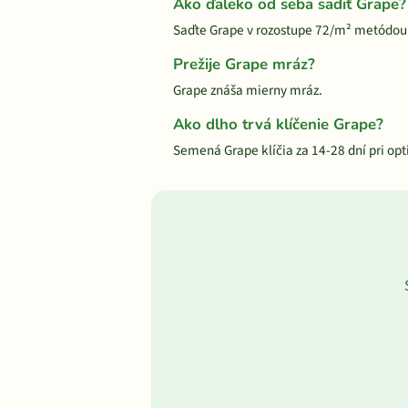
Ako ďaleko od seba sadiť Grape?
Saďte Grape v rozostupe 72/m² metódou 
Prežije Grape mráz?
Grape znáša mierny mráz.
Ako dlho trvá klíčenie Grape?
Semená Grape klíčia za 14-28 dní pri opt