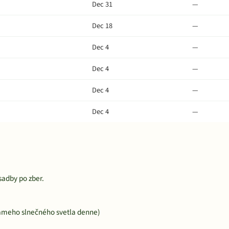
Dec 31
—
Dec 18
—
Dec 4
—
Dec 4
—
Dec 4
—
Dec 4
—
sadby po zber.
iameho slnečného svetla denne)