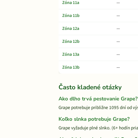
Zóna 11a
—
Zóna 11b
—
Zóna 12a
—
Zóna 12b
—
Zóna 13a
—
Zóna 13b
—
Často kladené otázky
Ako dlho trvá pestovanie Grape?
Grape potrebuje približne 1095 dní od vý
Koľko slnka potrebuje Grape?
Grape vyžaduje plné slnko. (6+ hodín pr