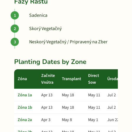
Fázy Rastu
Sadenica
Skorý Vegetačný
Neskorý Vegetačný / Pripravený na Zber
Planting Dates by Zone
Začnite
Direct
Zóna
Transplant
Úroda
Vnútra
Sow
Zóna 1a
Apr 13
May 18
May 11
Jul 2
Zóna 1b
Apr 13
May 18
May 11
Jul 2
Zóna 2a
Apr 3
May 8
May 1
Jun 22