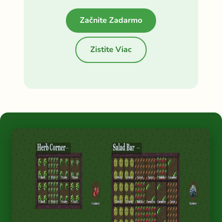
Začnite Zadarmo
Zistite Viac