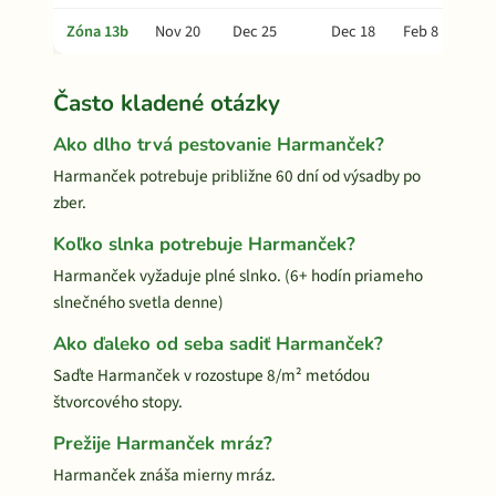
Zóna 13b
Nov 20
Dec 25
Dec 18
Feb 8
Často kladené otázky
Ako dlho trvá pestovanie Harmanček?
Harmanček potrebuje približne 60 dní od výsadby po
zber.
Koľko slnka potrebuje Harmanček?
Harmanček vyžaduje plné slnko. (6+ hodín priameho
slnečného svetla denne)
Ako ďaleko od seba sadiť Harmanček?
Saďte Harmanček v rozostupe 8/m² metódou
štvorcového stopy.
Prežije Harmanček mráz?
Harmanček znáša mierny mráz.