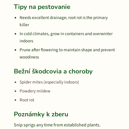
Tipy na pestovanie
Needs excellent drainage; root rot is the primary
killer
In cold climates, grow in containers and overwinter
indoors
Prune after flowering to maintain shape and prevent
woodiness
Bežní škodcovia a choroby
Spider mites (especially indoors)
Powdery mildew
Root rot
Poznámky k zberu
Snip sprigs any time from established plants.