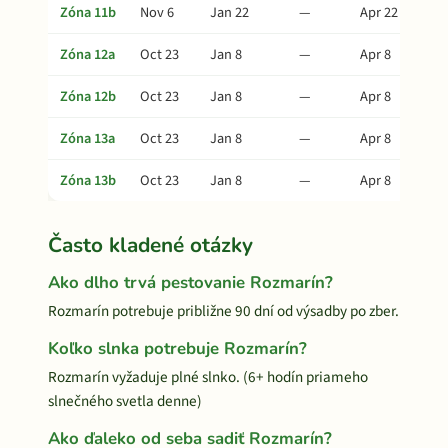
Zóna 11b
Nov 6
Jan 22
—
Apr 22
Zóna 12a
Oct 23
Jan 8
—
Apr 8
Zóna 12b
Oct 23
Jan 8
—
Apr 8
Zóna 13a
Oct 23
Jan 8
—
Apr 8
Zóna 13b
Oct 23
Jan 8
—
Apr 8
Často kladené otázky
Ako dlho trvá pestovanie Rozmarín?
Rozmarín potrebuje približne 90 dní od výsadby po zber.
Koľko slnka potrebuje Rozmarín?
Rozmarín vyžaduje plné slnko. (6+ hodín priameho
slnečného svetla denne)
Ako ďaleko od seba sadiť Rozmarín?