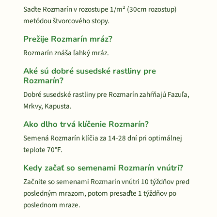
Saďte Rozmarín v rozostupe 1/m² (30cm rozostup)
metódou štvorcového stopy.
Prežije Rozmarín mráz?
Rozmarín znáša ľahký mráz.
Aké sú dobré susedské rastliny pre
Rozmarín?
Dobré susedské rastliny pre Rozmarín zahŕňajú Fazuľa,
Mrkvy, Kapusta.
Ako dlho trvá klíčenie Rozmarín?
Semená Rozmarín klíčia za 14-28 dní pri optimálnej
teplote 70°F.
Kedy začať so semenami Rozmarín vnútri?
Začnite so semenami Rozmarín vnútri 10 týždňov pred
posledným mrazom, potom presaďte 1 týždňov po
poslednom mraze.