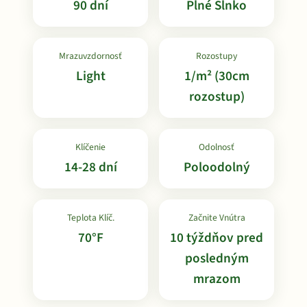
90 dní
Plné Slnko
Mrazuvzdornosť
Rozostupy
Light
1/m² (30cm
rozostup)
Klíčenie
Odolnosť
14-28 dní
Poloodolný
Teplota Klíč.
Začnite Vnútra
70°F
10 týždňov pred
posledným
mrazom