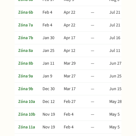
Zóna 6b
Feb 4
Apr 22
—
Jul 21
Zóna 7a
Feb 4
Apr 22
—
Jul 21
Zóna 7b
Jan 30
Apr 17
—
Jul 16
Zóna 8a
Jan 25
Apr 12
—
Jul 11
Zóna 8b
Jan 11
Mar 29
—
Jun 27
Zóna 9a
Jan 9
Mar 27
—
Jun 25
Zóna 9b
Dec 30
Mar 17
—
Jun 15
Zóna 10a
Dec 12
Feb 27
—
May 28
Zóna 10b
Nov 19
Feb 4
—
May 5
Zóna 11a
Nov 19
Feb 4
—
May 5