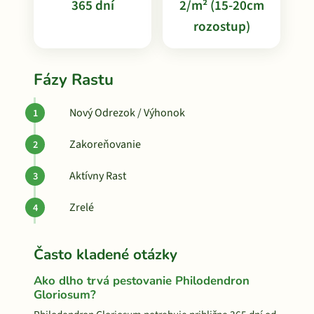
365 dní
2/m² (15-20cm
rozostup)
Fázy Rastu
Nový Odrezok / Výhonok
Zakoreňovanie
Aktívny Rast
Zrelé
Často kladené otázky
Ako dlho trvá pestovanie Philodendron
Gloriosum?