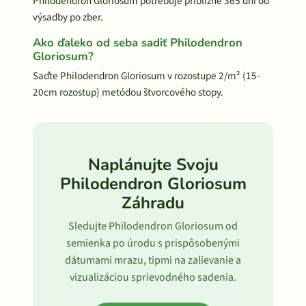
Philodendron Gloriosum potrebuje približne 365 dní od
výsadby po zber.
Ako ďaleko od seba sadiť Philodendron
Gloriosum?
Saďte Philodendron Gloriosum v rozostupe 2/m² (15-
20cm rozostup) metódou štvorcového stopy.
Naplánujte Svoju
Philodendron Gloriosum
Záhradu
Sledujte Philodendron Gloriosum od
semienka po úrodu s prispôsobenými
dátumami mrazu, tipmi na zalievanie a
vizualizáciou sprievodného sadenia.