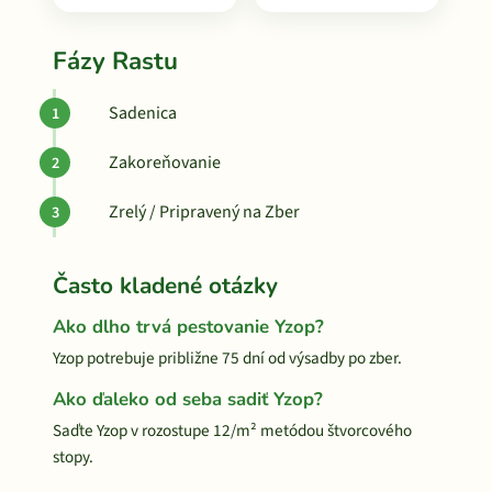
Fázy Rastu
Sadenica
Zakoreňovanie
Zrelý / Pripravený na Zber
Často kladené otázky
Ako dlho trvá pestovanie Yzop?
Yzop potrebuje približne 75 dní od výsadby po zber.
Ako ďaleko od seba sadiť Yzop?
Saďte Yzop v rozostupe 12/m² metódou štvorcového
stopy.