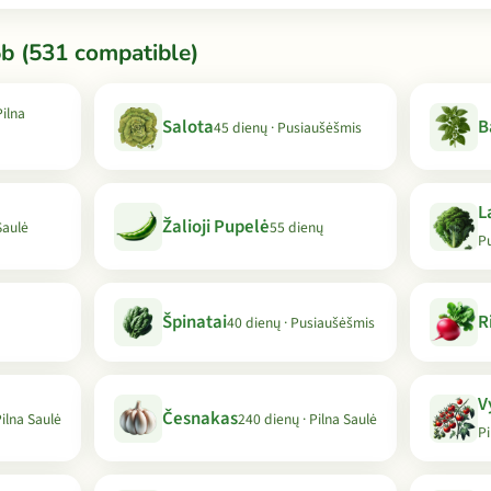
b (531 compatible)
Pilna
Salota
B
45 dienų · Pusiaušėšmis
L
Žalioji Pupelė
Saulė
55 dienų
P
Špinatai
R
40 dienų · Pusiaušėšmis
V
Česnakas
Pilna Saulė
240 dienų · Pilna Saulė
Pi