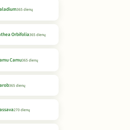
aladium
365 dienų
thea Orbifolia
365 dienų
amu Camu
365 dienų
arob
365 dienų
assava
270 dienų