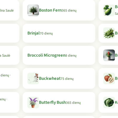
B
Boston Fern
ilna Saulė
365 dienų
S
Brinjal
B
70 dienų
Broccoli Microgreen
B
na Saulė
8 dienų
 dienų ·
Buckwheat
B
75 dienų
enų ·
Butterfly Bush
K
365 dienų