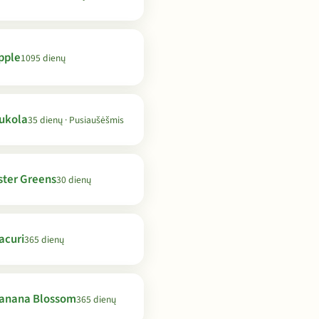
pple
1095 dienų
ukola
35 dienų · Pusiaušėšmis
ster Greens
30 dienų
acuri
365 dienų
anana Blossom
365 dienų