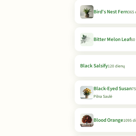
Bird's Nest Fern
365 
Bitter Melon Leaf
60
Black Salsify
120 dienų
Black-Eyed Susan
75
Pilna Saulė
Blood Orange
1095 d