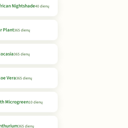
frican Nightshade
40 dienų
ir Plant
365 dienų
locasia
365 dienų
loe Vera
365 dienų
th Microgreen
10 dienų
nthurium
365 dienų