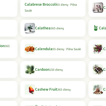
Calabrese Broccoli
65 dienų · Pilna
C
Saulė
🪴
Calathea
Cala
365 dienų
ion
365
Calendula
C
55 dienų · Pilna Saulė
Cardoon
C
150 dienų
Cashew Fruit
C
365 dienų