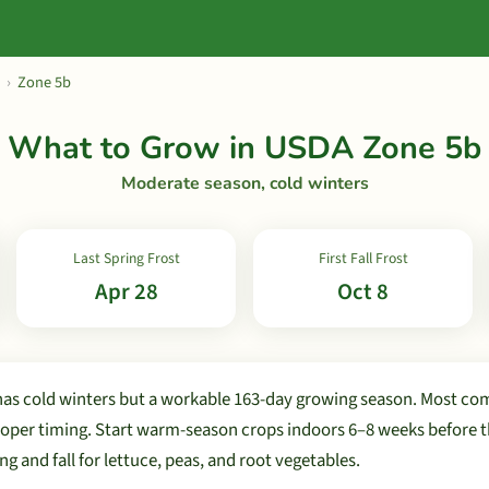
›
Zone 5b
What to Grow in USDA Zone 5b
Moderate season, cold winters
Last Spring Frost
First Fall Frost
Apr 28
Oct 8
as cold winters but a workable 163-day growing season. Most c
oper timing. Start warm-season crops indoors 6–8 weeks before the
ng and fall for lettuce, peas, and root vegetables.