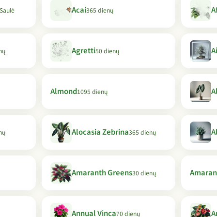
Acai
A
 Saulė
365 dienų
Agretti
A
nų
50 dienų
Almond
A
1095 dienų
Alocasia Zebrina
A
nų
365 dienų
Amaranth Greens
Amaran
30 dienų
Annual Vinca
A
70 dienų