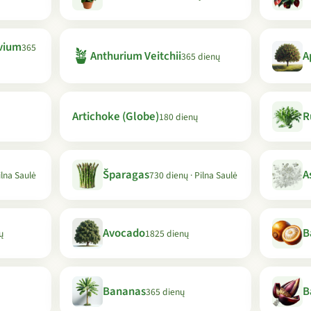
vium
365
🪴
Anthurium Veitchii
A
365 dienų
Artichoke (Globe)
R
180 dienų
Šparagas
A
ilna Saulė
730 dienų · Pilna Saulė
Avocado
B
ų
1825 dienų
Bananas
B
365 dienų