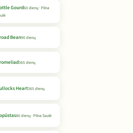
ottle Gourd
60 dienų · Pilna
aulė
road Bean
90 dienų
romeliad
365 dienų
ullocks Heart
365 dienų
opūstas
80 dienų · Pilna Saulė