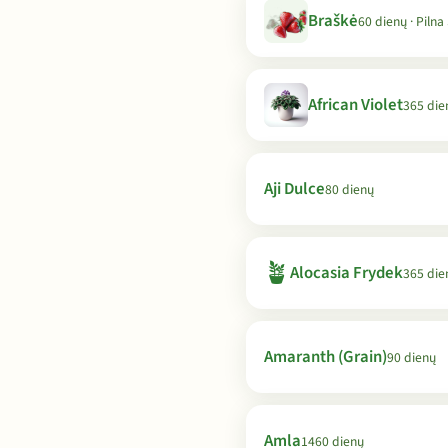
Braškė
60 dienų · Pilna
African Violet
365 die
Aji Dulce
80 dienų
🪴
Alocasia Frydek
365 die
Amaranth (Grain)
90 dienų
Amla
1460 dienų