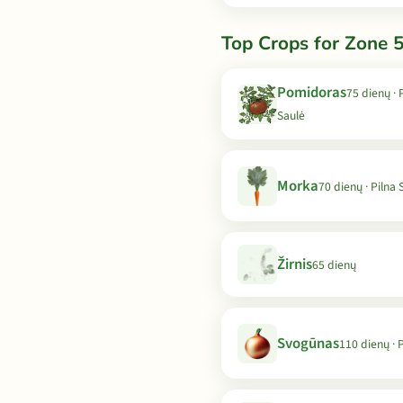
Top Crops for Zone 5
Pomidoras
75 dienų · 
Saulė
Morka
70 dienų · Pilna 
Žirnis
65 dienų
Svogūnas
110 dienų · 