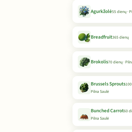
Agurkžolė
55 dienų · P
Breadfruit
365 dienų
Brokolis
70 dienų · Pil
Brussels Sprouts
100
Pilna Saulė
Bunched Carrot
60 di
Pilna Saulė