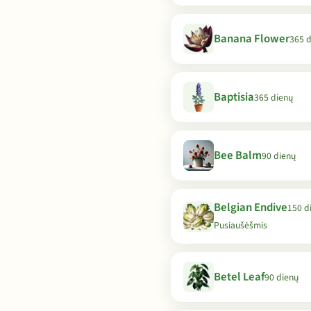
Banana Flower
365 
Baptisia
365 dienų
Bee Balm
90 dienų
Belgian Endive
150 di
Pusiaušėšmis
Betel Leaf
90 dienų