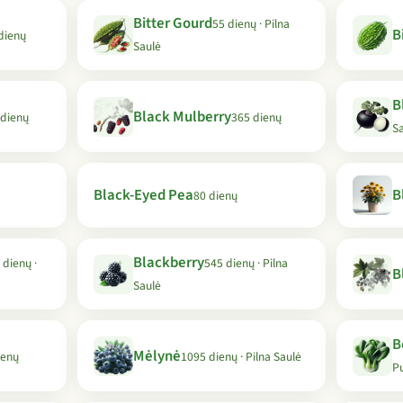
Bitter Gourd
55 dienų · Pilna
B
dienų
Saulė
B
Black Mulberry
 dienų
365 dienų
S
Black-Eyed Pea
B
80 dienų
Blackberry
 dienų ·
545 dienų · Pilna
B
Saulė
B
Mėlynė
ienų
1095 dienų · Pilna Saulė
P