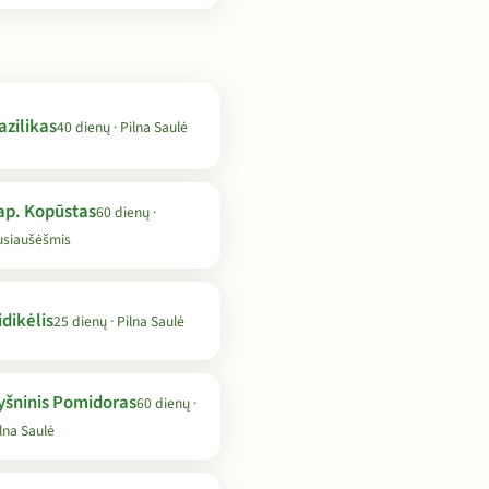
azilikas
40 dienų · Pilna Saulė
ap. Kopūstas
60 dienų ·
usiaušėšmis
idikėlis
25 dienų · Pilna Saulė
yšninis Pomidoras
60 dienų ·
lna Saulė