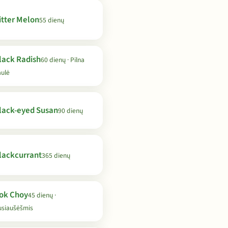
itter Melon
55 dienų
lack Radish
60 dienų · Pilna
aulė
lack-eyed Susan
90 dienų
lackcurrant
365 dienų
ok Choy
45 dienų ·
usiaušėšmis