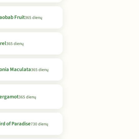
aobab Fruit
365 dienų
rel
365 dienų
onia Maculata
365 dienų
ergamot
365 dienų
ird of Paradise
730 dienų