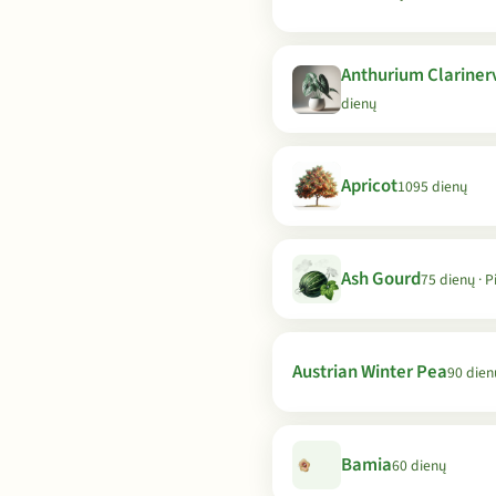
Anthurium Clariner
dienų
Apricot
1095 dienų
Ash Gourd
75 dienų · P
Austrian Winter Pea
90 dien
Bamia
60 dienų