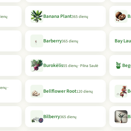
Banana Plant
B
dienų
365 dienų
Barberry
Bay Lau
365 dienų
🪴
Burokėlis
Beg
55 dienų · Pilna Saulė
enų ·
Bellflower Root
B
120 dienų
Bilberry
B
365 dienų