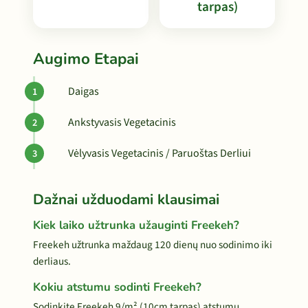
tarpas)
Augimo Etapai
Daigas
Ankstyvasis Vegetacinis
Vėlyvasis Vegetacinis / Paruoštas Derliui
Dažnai užduodami klausimai
Kiek laiko užtrunka užauginti Freekeh?
Freekeh užtrunka maždaug 120 dienų nuo sodinimo iki
derliaus.
Kokiu atstumu sodinti Freekeh?
Sodinkite Freekeh 9/m² (10cm tarpas) atstumu