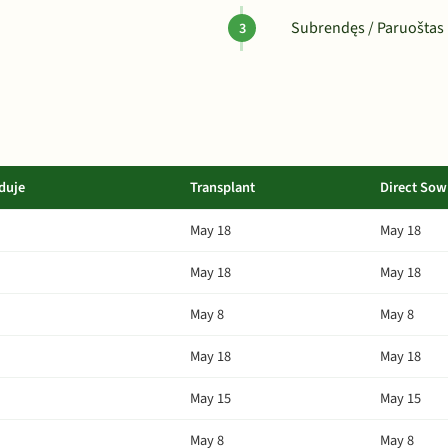
Subrendęs / Paruoštas 
duje
Transplant
Direct Sow
May 18
May 18
May 18
May 18
May 8
May 8
May 18
May 18
May 15
May 15
May 8
May 8