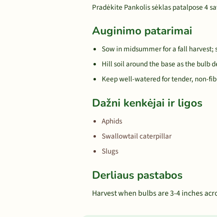
Pradėkite Pankolis sėklas patalpose 4 sav
Auginimo patarimai
Sow in midsummer for a fall harvest; 
Hill soil around the base as the bulb d
Keep well-watered for tender, non-fib
Dažni kenkėjai ir ligos
Aphids
Swallowtail caterpillar
Slugs
Derliaus pastabos
Harvest when bulbs are 3-4 inches acros