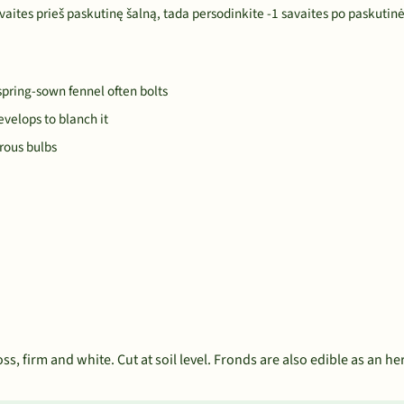
aites prieš paskutinę šalną, tada persodinkite -1 savaites po paskutinė
spring-sown fennel often bolts
evelops to blanch it
rous bulbs
s, firm and white. Cut at soil level. Fronds are also edible as an he