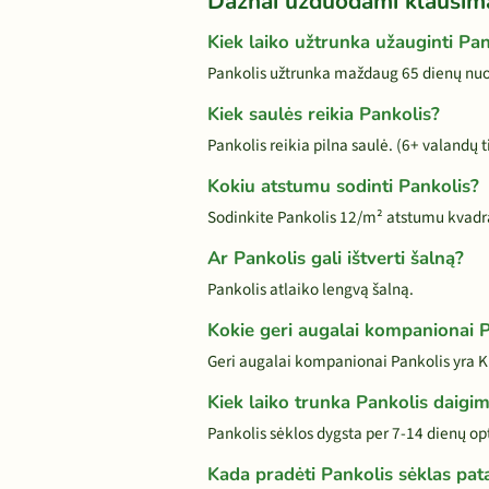
Dažnai užduodami klausim
Kiek laiko užtrunka užauginti Pan
Pankolis užtrunka maždaug 65 dienų nuo 
Kiek saulės reikia Pankolis?
Pankolis reikia pilna saulė. (6+ valandų t
Kokiu atstumu sodinti Pankolis?
Sodinkite Pankolis 12/m² atstumu kvadr
Ar Pankolis gali ištverti šalną?
Pankolis atlaiko lengvą šalną.
Kokie geri augalai kompanionai 
Geri augalai kompanionai Pankolis yra Kr
Kiek laiko trunka Pankolis daigi
Pankolis sėklos dygsta per 7-14 dienų o
Kada pradėti Pankolis sėklas pat