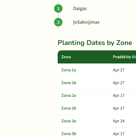
Daigas
Įsišaknijimas
Planting Dates by Zone
Zona
Pradėkite Vi
Zona 1a
Apr 27
Zona 1b
Apr 27
Zona 2a
Apr 17
Zona 2b
Apr 27
Zona 3a
Apr 24
Zona 3b
Apr 17