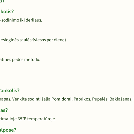
ai
kolis?
sodinimo iki derliaus.
iesioginės saulės šviesos per dieną)
atinės pėdos metodu.
Pankolis?
apas. Venkite sodinti šalia Pomidorai, Paprikos, Pupelės, Baklažanas,
mas?
ptimalioje 65°F temperatūroje.
alpose?